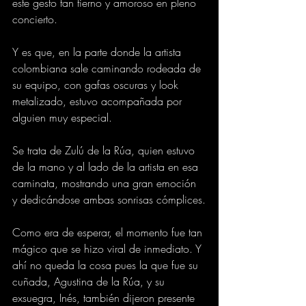
este gesto tan tierno y amoroso en pleno 
concierto.
Y es que, en la parte donde la artista 
colombiana sale caminando rodeada de 
su equipo, con gafas oscuras y look 
metalizado, estuvo acompañada por 
alguien muy especial.
Se trata de Zulú de la Rúa, quien estuvo 
de la mano y al lado de la artista en esa 
caminata, mostrando una gran emoción 
y dedicándose ambas sonrisas cómplices.
Como era de esperar, el momento fue tan 
mágico que se hizo viral de inmediato. Y 
ahí no queda la cosa pues la que fue su 
cuñada, Agustina de la Rúa, y su 
exsuegra, Inés, también dijeron presente 