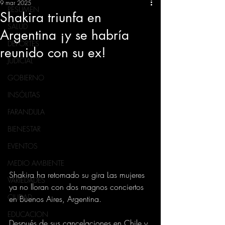
9 mar 2025
RESUMEN
Shakira triunfa en
SALUD
Argentina ¡y se habría
DEPORTES
reunido con su ex!
JUDICIAL
GOBIERNO
INSÓLITAS
FARANDULA
BIENESTAR
EVENTOS
MEDIO AMBIENTE
Shakira ha retomado su gira Las mujeres 
VARIEDADES
ya no lloran con dos magnos conciertos 
CIUDAD
en Buenos Aires, Argentina.
EDUCACION
Después de sus cancelaciones en Chile y 