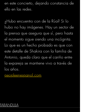
en este concierto, dejando constancia de 
ello en las redes.
¿Hubo encuentro con de la Rúa? Si lo 
hubo no hay imágenes. Hay un sector de 
la prensa que asegura que sí, pero hasta 
el momento sigue siendo una incógnita. 
Lo que es un hecho probado es que con 
este detalle de Shakira con la familia de 
Antonio, queda claro que el cariño entre 
la expareja se mantiene vivo a través de 
los años.
peopleenespanol.com
FARANDULA