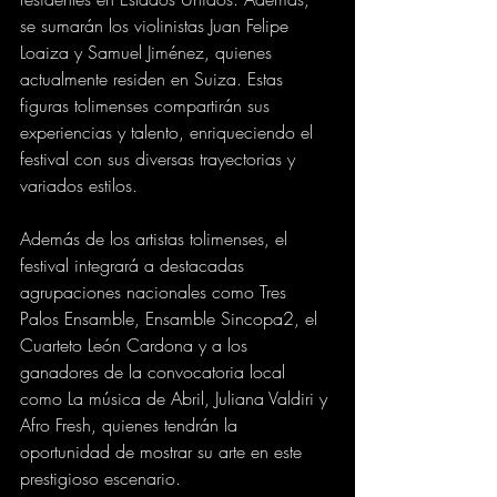
se sumarán los violinistas Juan Felipe 
Loaiza y Samuel Jiménez, quienes 
actualmente residen en Suiza. Estas 
figuras tolimenses compartirán sus 
experiencias y talento, enriqueciendo el 
festival con sus diversas trayectorias y 
variados estilos.
Además de los artistas tolimenses, el 
festival integrará a destacadas 
agrupaciones nacionales como Tres 
Palos Ensamble, Ensamble Sincopa2, el 
Cuarteto León Cardona y a los 
ganadores de la convocatoria local 
como La música de Abril, Juliana Valdiri y 
Afro Fresh, quienes tendrán la 
oportunidad de mostrar su arte en este 
prestigioso escenario.