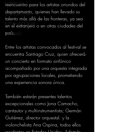
EMPRESAS
reencuentro para los artistas oriundos del 
departamento, quienes han llevado su 
TECNOLOGIA
talento más allá de las fronteras, ya sea 
INTERNACIONAL
en el extranjero o en otras ciudades del 
país.
TURISMO
Entre los artistas convocados al festival se 
encuentra Santiago Cruz, quien ofrecerá 
un concierto en formato sinfónico 
acompañado por una orquesta integrada 
por agrupaciones locales, prometiendo 
una experiencia sonora única.
También estarán presentes talentos 
excepcionales como Jona Camacho, 
cantautor y multiinstrumentista; Germán 
Gutiérrez, director orquestal. y la 
violonchelista Ana Ospina, todos ellos 
residentes en Estados Unidos. Además, 