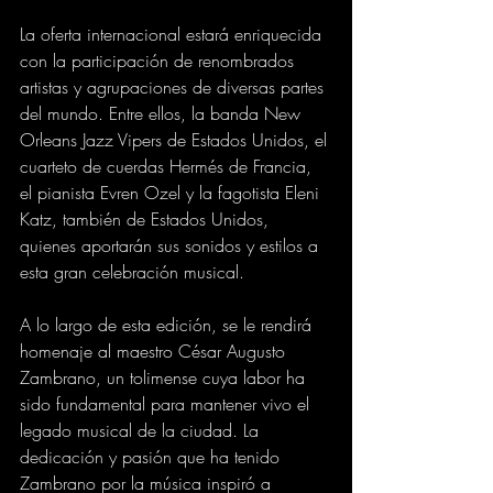
La oferta internacional estará enriquecida 
con la participación de renombrados 
artistas y agrupaciones de diversas partes 
del mundo. Entre ellos, la banda New 
Orleans Jazz Vipers de Estados Unidos, el 
cuarteto de cuerdas Hermés de Francia, 
el pianista Evren Ozel y la fagotista Eleni 
Katz, también de Estados Unidos, 
quienes aportarán sus sonidos y estilos a 
esta gran celebración musical.
A lo largo de esta edición, se le rendirá 
homenaje al maestro César Augusto 
Zambrano, un tolimense cuya labor ha 
sido fundamental para mantener vivo el 
legado musical de la ciudad. La 
dedicación y pasión que ha tenido 
Zambrano por la música inspiró a 