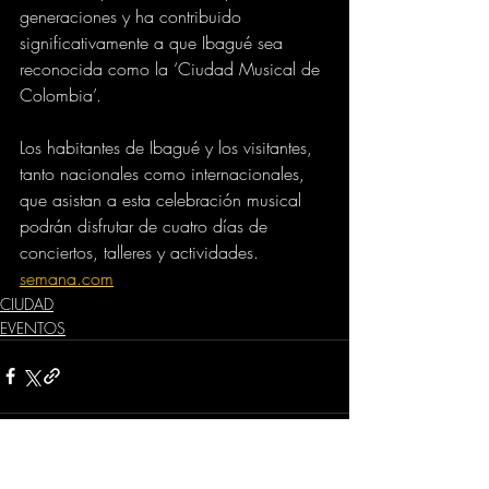
generaciones y ha contribuido 
significativamente a que Ibagué sea 
reconocida como la ‘Ciudad Musical de 
Colombia’.
Los habitantes de Ibagué y los visitantes, 
tanto nacionales como internacionales, 
que asistan a esta celebración musical 
podrán disfrutar de cuatro días de 
conciertos, talleres y actividades.
semana.com
CIUDAD
EVENTOS