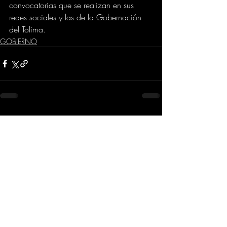
convocatorias que se realizan en sus 
redes sociales y las de la Gobernación 
del Tolima.
GOBIERNO
Comentarios
Escribir un comentario...
Dirección