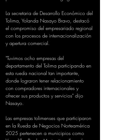
La secretaria de Desarrollo Económico del 
Tolima, Yolanda Nasayo Bravo, destacó 
el compromiso del empresariado regional 
con los procesos de internacionalización 
y apertura comercial.
"Tuvimos ocho empresas del 
departamento del Tolima participando en 
esta rueda nacional tan importante, 
donde lograron tener relacionamiento 
con compradores internacionales y 
ofrecer sus productos y servicios" dijo 
Nasayo.
Las empresas tolimenses que participaron 
en la Rueda de Negocios Norteamérica 
2025 pertenecen a municipios como 