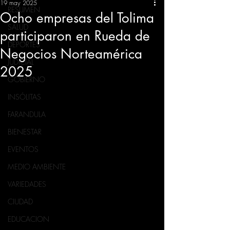
19 may 2025
RESUMEN
Ocho empresas del Tolima
SALUD
participaron en Rueda de
DEPORTES
Negocios Norteamérica
JUDICIAL
2025
GOBIERNO
INSÓLITAS
FARANDULA
BIENESTAR
EVENTOS
MEDIO AMBIENTE
VARIEDADES
CIUDAD
EDUCACION