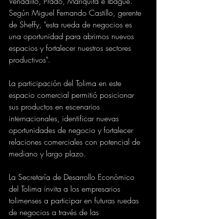
Venadillo, Prado, Mariquita e Ibagué. 
Según Miguel Fernando Castillo, gerente 
de Sheffy, "esta rueda de negocios es 
una oportunidad para abrirnos nuevos 
espacios y fortalecer nuestros sectores 
productivos".
La participación del Tolima en este 
espacio comercial permitió posicionar 
sus productos en escenarios 
internacionales, identificar nuevas 
oportunidades de negocio y fortalecer 
relaciones comerciales con potencial de 
mediano y largo plazo.
La Secretaría de Desarrollo Económico 
del Tolima invita a los empresarios 
tolimenses a participar en futuras ruedas 
de negocios a través de las 