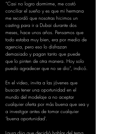
“Casi no logro dormirme, me costó 
conciliar el sueño y es que mi hermana 
me recordó que nosotras hicimos un 
casting para ir a Dubai durante dos 
meses, hace unos años. Pensamos que 
todo estaba muy bien, era por medio de 
agencia, pero eso lo disfrazan 
demasiado y pagan tanto que puede 
que lo pinten de otra manera. Hoy solo 
puedo agradecer que no se dio”, indicó.
En el video, invita a las jóvenes que 
buscan tener una oportunidad en el 
mundo del modelaje a no aceptar 
cualquier oferta por más buena que sea y 
a investigar antes de tomar cualquier 
‘buena oportunidad’.
Laura dijo que decidió hablar del tema 