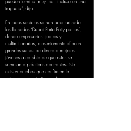
pueden terminar muy mal, incluso en una 
tragedia”, dijo.
En redes sociales se han popularizado 
las llamadas ‘Dubai Porta Potty parties’, 
donde empresarios, jeques y 
multimillonarios, presuntamente ofrecen 
grandes sumas de dinero a mujeres 
jóvenes a cambio de que estas se 
sometan a prácticas aberrantes. No 
existen pruebas que confirmen la 
existencia de este tipo de fiestas.
eltiempo.com
INTERNACIONAL