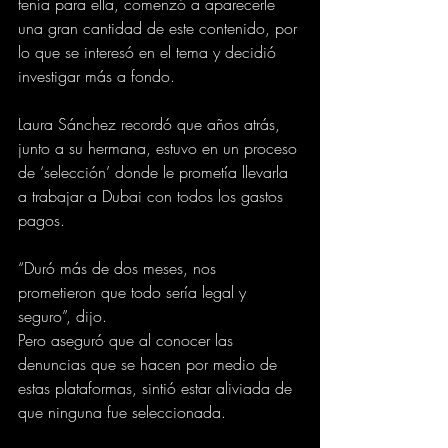
tenía para ella, comenzó a aparecerle 
una gran cantidad de este contenido, por 
lo que se interesó en el tema y decidió 
investigar más a fondo.
Laura Sánchez recordó que años atrás, 
junto a su hermana, estuvo en un proceso 
de ‘selección’ donde le prometía llevarla 
a trabajar a Dubai con todos los gastos 
pagos.
“Duró más de dos meses, nos 
prometieron que todo sería legal y 
seguro”, dijo.
Pero aseguró que al conocer las 
denuncias que se hacen por medio de 
estas plataformas, sintió estar aliviada de 
que ninguna fue seleccionada.