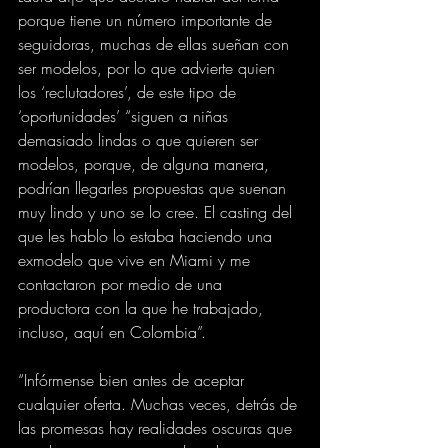
porque tiene un número importante de 
seguidoras, muchas de ellas sueñan con 
ser modelos, por lo que advierte quien 
los ‘reclutadores’, de este tipo de 
‘oportunidades’ “siguen a niñas 
demasiado lindas o que quieren ser 
modelos, porque, de alguna manera, 
podrían llegarles propuestas que suenan 
muy lindo y uno se lo cree. El casting del 
que les hablo lo estaba haciendo una 
exmodelo que vive en Miami y me 
contactaron por medio de una 
productora con la que he trabajado, 
incluso, aquí en Colombia”.
“Infórmense bien antes de aceptar 
cualquier oferta. Muchas veces, detrás de 
las promesas hay realidades oscuras que 