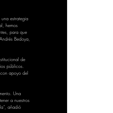
 una estrategia 
ual, hemos 
ntes, para que 
 Andrés Bedoya, 
titucional de 
ios públicos. 
 con apoyo del 
amento. Una 
ener a nuestros 
la”, añadió 