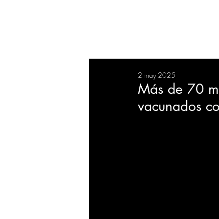
RESUMEN
SALUD
DEP
2 may 2025
BIENESTAR
EVENTOS
Más de 70 mil
vacunados con
EMPRESAS
TECNOLO