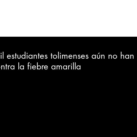
ORTES
JUDICIAL
GOBIERNO
INSÓLITAS
MEDIO AMBIENTE
VARIEDADES
CIUDAD
 estudiantes tolimenses aún no han 
tra la fiebre amarilla
GIA
INTERNACIONAL
TURISMO