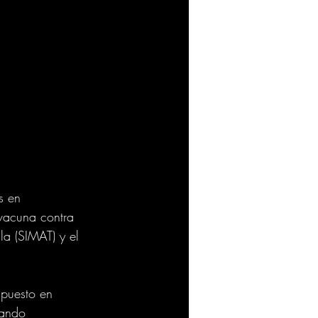
s en 
 vacuna contra 
la (SIMAT) y el 
puesto en 
zando 