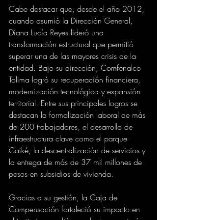
Cabe destacar que, desde el año 2012, 
cuando asumió la Dirección General, 
Diana Lucía Reyes lideró una 
transformación estructural que permitió 
superar una de las mayores crisis de la 
entidad. Bajo su dirección, Comfenalco 
Tolima logró su recuperación financiera, 
modernización tecnológica y expansión 
territorial. Entre sus principales logros se 
destacan la formalización laboral de más 
de 200 trabajadores, el desarrollo de 
infraestructura clave como el parque 
Caiké, la descentralización de servicios y 
la entrega de más de 37 mil millones de 
pesos en subsidios de vivienda.
Gracias a su gestión, la Caja de 
Compensación fortaleció su impacto en 