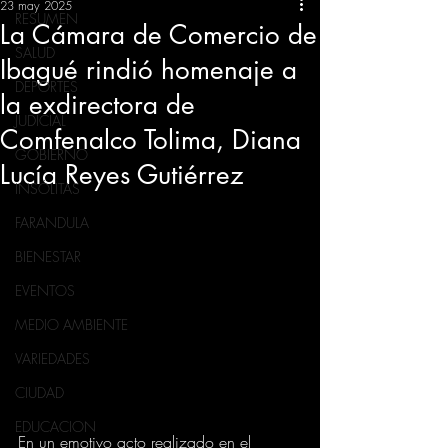
23 may 2025
RESUMEN
La Cámara de Comercio de
SALUD
Ibagué rindió homenaje a
DEPORTES
la exdirectora de
JUDICIAL
Comfenalco Tolima, Diana
GOBIERNO
Lucía Reyes Gutiérrez
INSÓLITAS
FARANDULA
BIENESTAR
EVENTOS
MEDIO AMBIENTE
VARIEDADES
CIUDAD
EDUCACION
En un emotivo acto realizado en el 