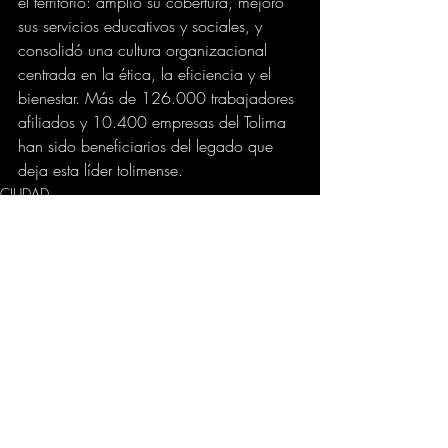
el territorio: amplió su cobertura, mejoró 
sus servicios educativos y sociales, y 
consolidó una cultura organizacional 
centrada en la ética, la eficiencia y el 
bienestar. Más de 126.000 trabajadores 
afiliados y 10.400 empresas del Tolima 
han sido beneficiarios del legado que 
deja esta líder tolimense.
CIUDAD
EMPRESAS
Comentarios