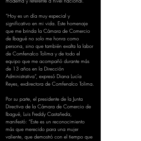
moderna y referente a nivel nacional.
“Hoy es un día muy especial y 
significativo en mi vida. Este homenaje 
que me brinda la Cámara de Comercio 
de Ibagué no solo me honra como 
persona, sino que también exalta la labor 
de Comfenalco Tolima y de todo el 
equipo que me acompañó durante más 
de 13 años en la Dirección 
Administrativa”, expresó Diana Lucía 
Reyes, exdirectora de Comfenalco Tolima.
Por su parte, el presidente de la Junta 
Directiva de la Cámara de Comercio de 
Ibagué, Luis Freddy Castañeda, 
manifestó: “Este es un reconocimiento 
más que merecido para una mujer 
valiente, que demostró con el tiempo que 