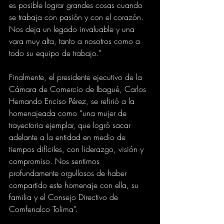
es posible lograr grandes cosas cuando 
se trabaja con pasión y con el corazón. 
Nos deja un legado invaluable y una 
vara muy alta, tanto a nosotros como a 
todo su equipo de trabajo.”
Finalmente, el presidente ejecutivo de la 
Cámara de Comercio de Ibagué, Carlos 
Hernando Enciso Pérez, se refirió a la 
homenajeada como “una mujer de 
trayectoria ejemplar, que logró sacar 
adelante a la entidad en medio de 
tiempos difíciles, con liderazgo, visión y 
compromiso. Nos sentimos 
profundamente orgullosos de haber 
compartido este homenaje con ella, su 
familia y el Consejo Directivo de 
Comfenalco Tolima”.