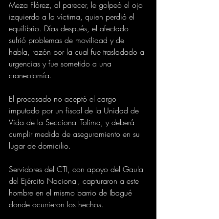
Meza Flórez, al parecer, le golpeó el ojo 
izquierdo a la víctima, quien perdió el 
equilibrio. Días después, el afectado 
sufrió problemas de movilidad y de 
habla, razón por la cual fue trasladado a 
urgencias y fue sometido a una 
craneotomía.
El procesado no aceptó el cargo 
imputado por un fiscal de la Unidad de 
Vida de la Seccional Tolima, y deberá 
cumplir medida de aseguramiento en su 
lugar de domicilio.
Servidores del CTI, con apoyo del Gaula 
del Ejército Nacional, capturaron a este 
hombre en el mismo barrio de Ibagué 
donde ocurrieron los hechos.