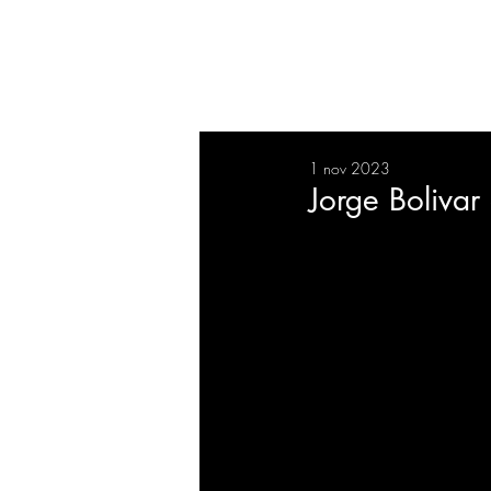
RESUMEN
SALUD
DEP
1 nov 2023
BIENESTAR
EVENTOS
Jorge Bolivar
EMPRESAS
TECNOLO