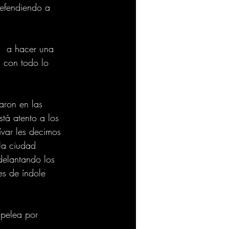
defendiendo a 
s  a hacer una 
 con todo lo 
aron en las 
tá atento a los 
ívar les decimos 
la ciudad 
delantando los 
es de índole 
 pelea por 