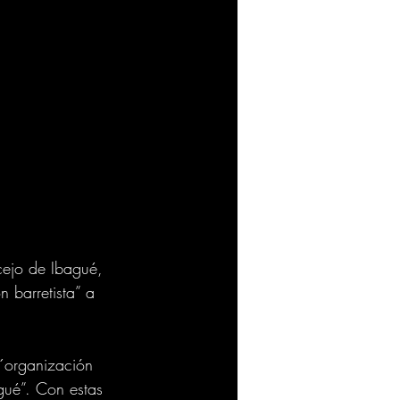
cejo de Ibagué, 
 barretista” a 
 ´organización 
gué”. Con estas 