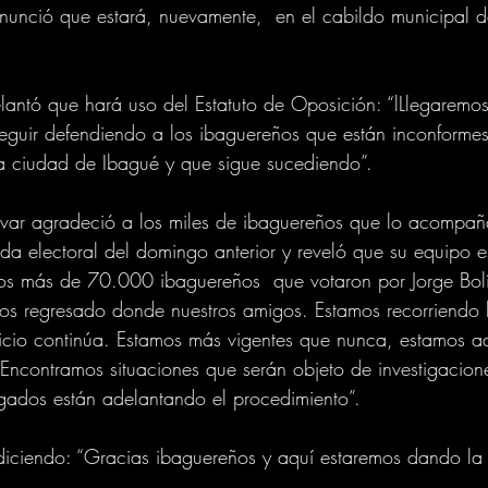
 anunció que estará, nuevamente,  en el cabildo municipal 
antó que hará uso del Estatuto de Oposición: “lLlegaremo
seguir defendiendo a los ibaguereños que están inconformes
a ciudad de Ibagué y que sigue sucediendo”. 
ívar agradeció a los miles de ibaguereños que lo acompañ
ada electoral del domingo anterior y reveló que su equipo es
 los más de 70.000 ibaguereños  que votaron por Jorge Bol
s regresado donde nuestros amigos. Estamos recorriendo 
icio continúa. Estamos más vigentes que nunca, estamos a
. Encontramos situaciones que serán objeto de investigacion
gados están adelantando el procedimiento”.
ó diciendo: “Gracias ibaguereños y aquí estaremos dando la