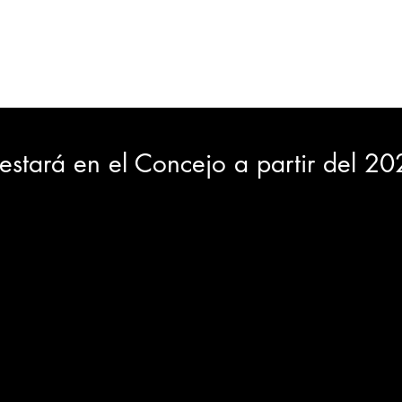
ORTES
JUDICIAL
GOBIERNO
INSÓLITAS
MEDIO AMBIENTE
VARIEDADES
CIUDAD
 estará en el Concejo a partir del 2
GIA
INTERNACIONAL
TURISMO