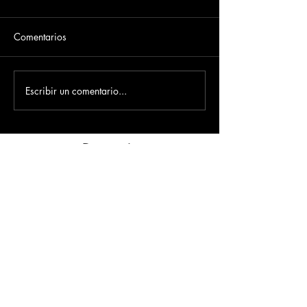
Comentarios
Escribir un comentario...
Dirección
​Carrera 3 # 12 - 36
C.C. Pasaje Real Piso 8
Ibague, Tolima