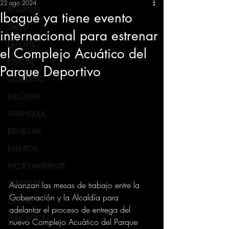
22 ago 2024
RESUMEN
Ibagué ya tiene evento
SALUD
internacional para estrenar
DEPORTES
el Complejo Acuático del
JUDICIAL
Parque Deportivo
GOBIERNO
INSÓLITAS
FARANDULA
BIENESTAR
EVENTOS
MEDIO AMBIENTE
VARIEDADES
Avanzan las mesas de trabajo entre la 
Gobernación y la Alcaldía para 
CIUDAD
adelantar el proceso de entrega del 
EDUCACION
nuevo Complejo Acuático del Parque 