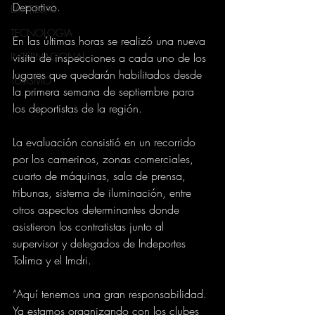
Deportivo. 
EMPRESAS
TECNOLOGIA
En las últimas horas se realizó una nueva 
INTERNACIONAL
visita de inspecciones a cada uno de los 
lugares que quedarán habilitados desde 
TURISMO
la primera semana de septiembre para 
los deportistas de la región. 
La evaluación consistió en un recorrido 
por los camerinos, zonas comerciales, 
cuarto de máquinas, sala de prensa, 
tribunas, sistema de iluminación, entre 
otros aspectos determinantes donde 
asistieron los contratistas junto al 
supervisor y delegados de Indeportes 
Tolima y el Imdri. 
“Aquí tenemos una gran responsabilidad. 
Ya estamos organizando con los clubes 