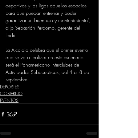
deportivos y las ligas aquellos espacios 
para que puedan entrenar y poder 
garantizar un buen uso y mantenimiento”, 
dijo Sebastián Perdomo, gerente del 
Imdri.   
La Alcaldía celebra que el primer evento 
que se va a realizar en este escenario 
será el Panamericano Interclubes de 
Actividades Subacuáticas, del 4 al 8 de 
septiembre.
DEPORTES
GOBIERNO
EVENTOS