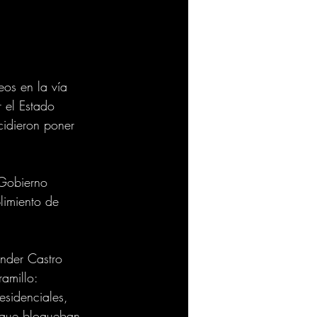
os en la vía 
 el Estado 
idieron poner 
 Gobierno 
limiento de 
nder Castro 
amillo: 
esidenciales, 
z que bloqueban 