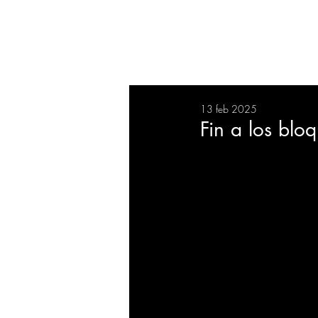
RESUMEN
SALUD
DEP
13 feb 2025
BIENESTAR
EVENTOS
Fin a los blo
EMPRESAS
TECNOLO