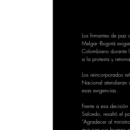
Los firmantes de paz
Melgar -Bogotá exigie
Colombiano durante l
a la protesta y retornar
Los reincorporados re
Nacional atendieran s
esas exigencias.
Frente a esa decisión
Salcedo, resaltó el p
“Agradecer al ministro
que con sus buenos of