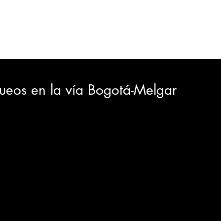
ORTES
JUDICIAL
GOBIERNO
INSÓLITAS
MEDIO AMBIENTE
VARIEDADES
CIUDAD
queos en la vía Bogotá-Melgar
GIA
INTERNACIONAL
TURISMO