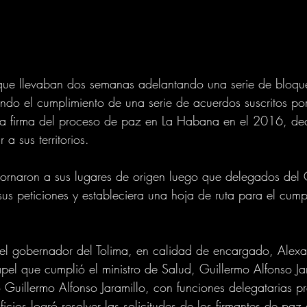
 que llevaban dos semanas adelantando una serie de bloque
ndo el cumplimiento de una serie de acuerdos suscritos por
a firma del proceso de paz en La Habana en el 2016, dec
 a sus territorios.
tornaron a sus lugares de origen luego que delegados del
us peticiones y estableciera una hoja de ruta para el cump
 el gobernador del Tolima, en calidad de encargado, Alexa
apel que cumplió el ministro de Salud, Guillermo Alfonso Jar
 Guillermo Alfonso Jaramillo, con funciones delegatarias pr
icios logró resolver las solicitudes de los firmantes de pa