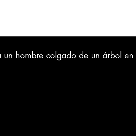
ORTES
JUDICIAL
GOBIERNO
INSÓLITAS
MEDIO AMBIENTE
VARIEDADES
CIUDAD
a un hombre colgado de un árbol en
GIA
INTERNACIONAL
TURISMO