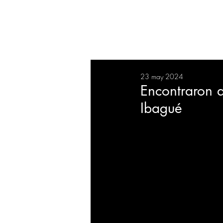
RESUMEN
SALUD
DEP
23 may 2024
BIENESTAR
EVENTOS
Encontraron 
Ibagué
EMPRESAS
TECNOLO