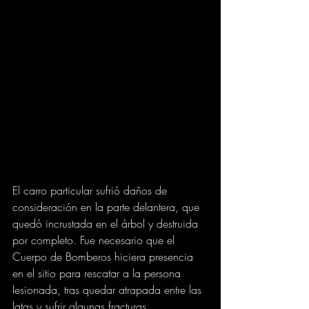
El carro particular sufrió daños de 
consideración en la parte delantera, que 
quedó incrustada en el árbol y destruida 
por completo. Fue necesario que el 
Cuerpo de Bomberos hiciera presencia 
en el sitio para rescatar a la persona 
lesionada, tras quedar atrapada entre las 
latas y sufrir algunas fracturas. 