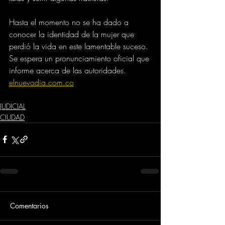
Hasta el momento no se ha dado a 
conocer la identidad de la mujer que 
perdió la vida en este lamentable suceso. 
Se espera un pronunciamiento oficial que 
informe acerca de las autoridades.
elnuevodia.com.co
JUDICIAL
CIUDAD
Comentarios