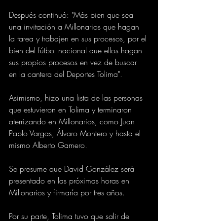
Después continuó: "Más bien que sea 
una invitación a Millonarios que hagan 
la tarea y trabajen en sus procesos, por el 
bien del fútbol nacional que ellos hagan 
sus propios procesos en vez de buscar 
en la cantera del Deportes Tolima".
Asimismo, hizo una lista de las personas 
que estuvieron en Tolima y terminaron 
aterrizando en Millonarios, como Juan 
Pablo Vargas, Álvaro Montero y hasta el 
mismo Alberto Gamero.
Se presume que David González será 
presentado en las próximas horas en 
Millonarios y firmaría por tres años.
Por su parte, Tolima tuvo que salir de 