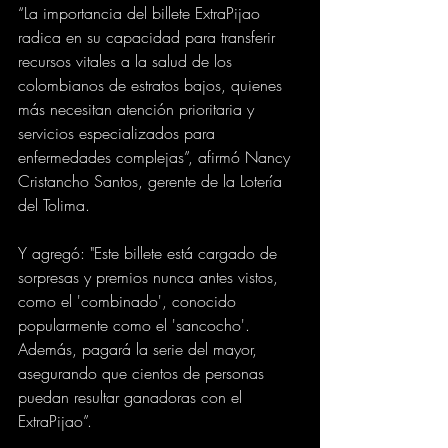
“La importancia del billete ExtraPijao 
radica en su capacidad para transferir 
recursos vitales a la salud de los 
colombianos de estratos bajos, quienes 
más necesitan atención prioritaria y 
servicios especializados para 
enfermedades complejas”, afirmó Nancy 
Cristancho Santos, gerente de la Lotería 
del Tolima. 
Y agregó: "Este billete está cargado de 
sorpresas y premios nunca antes vistos, 
como el 'combinado', conocido 
popularmente como el 'sancocho'. 
Además, pagará la serie del mayor, 
asegurando que cientos de personas 
puedan resultar ganadoras con el 
ExtraPijao”. 