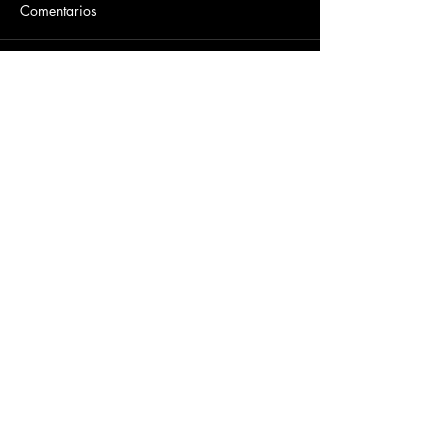
Comentarios
Escribir un comentario...
Dirección
​Carrera 3 # 12 - 36
C.C. Pasaje Real Piso 8
Ibague, Tolima