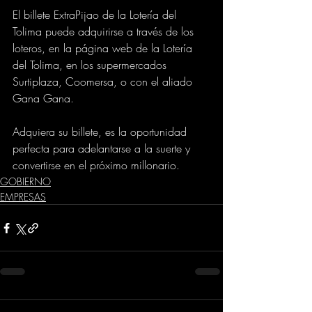
El billete ExtraPijao de la Lotería del 
Tolima puede adquirirse a través de los 
loteros, en la página web de la Lotería 
del Tolima, en los supermercados 
Surtiplaza, Coomersa, o con el aliado 
Gana Gana. 
Adquiera su billete, es la oportunidad 
perfecta para adelantarse a la suerte y 
convertirse en el próximo millonario.
GOBIERNO
EMPRESAS