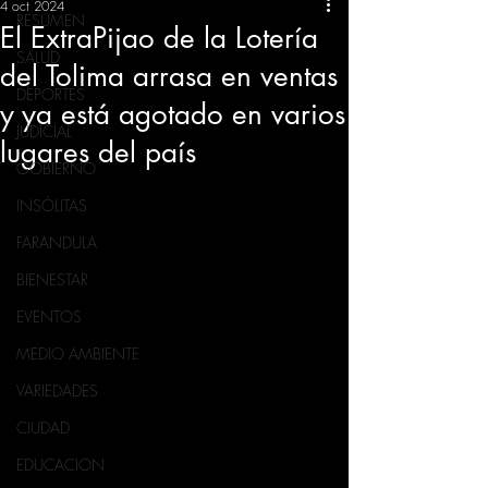
4 oct 2024
RESUMEN
El ExtraPijao de la Lotería
SALUD
del Tolima arrasa en ventas
DEPORTES
y ya está agotado en varios
JUDICIAL
lugares del país
GOBIERNO
INSÓLITAS
FARANDULA
BIENESTAR
EVENTOS
MEDIO AMBIENTE
VARIEDADES
CIUDAD
EDUCACION