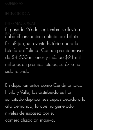
EMPRESAS
TECNOLOGIA
INTERNACIONAL
El pasado 26 de septiembre se llevó a 
TURISMO
cabo el lanzamiento oficial del billete 
ExtraPijao, un evento histórico para la 
Lotería del Tolima. Con un premio mayor 
de $4.500 millones y más de $21 mil 
millones en premios totales, su éxito ha 
sido rotundo. 
En departamentos como Cundinamarca, 
Huila y Valle, los distribuidores han 
solicitado duplicar sus cupos debido a la 
alta demanda, lo que ha generado 
niveles de escasez por su 
comercialización masiva.