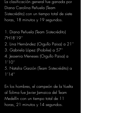
La clasificación general fue ganada por 
Diana Carolina Peñuela (Team 
Sistecrédito) con un tiempo total de siete 
horas, 18 minutos y 19 segundos.
1. Diana Peñuela (Team Sistecrédito) 
7H18'19''
2. Lina Hernández (Orgullo Paisa) a 21''
3. Gabriela López (Probike) a 57''
4. Jessenia Meneses (Orgullo Paisa) a 
1'10''
5. Natalia Garzón (Team Sistecrédito) a 
1'14''
En los hombres, el campeón de la Vuelta 
al Tolima fue Javier Jamaica del Team 
Medellín con un tiempo total de 11 
horas, 21 minutos y 14 segundos.