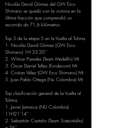
Nicolás David Gómez del GW Erco 
Shimano se quedó con la victoria en la 
última fracción que comprendió un 
recorrido de 71,6 kilómetros.
Top 5 de la etapa 5 en la Vuelta al Tolima
1. Nicolás David Gómez (GW Erco 
Shimano) 1H 33'20''
2. Wilmar Paredes (Team Medellín) Mt
3. Óscar Daniel Tellez (Fundecom) Mt
4. Cristian Vélez (GW Erco Shimano) Mt
5. Juan Pablo Ortega (Nu Colombia) Mt
Top clasificación general de la Vuelta al 
Tolima
1. Javier Jamaica (NU Colombia) 
11H21'14''
2. Sebastián Castaño (Team Sistecrédito) 
a 56''