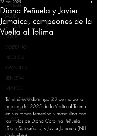
23 mar 2025
RESUMEN
Diana Peñuela y Javier
SALUD
Jamaica, campeones de la
DEPORTES
Vuelta al Tolima
JUDICIAL
GOBIERNO
INSÓLITAS
FARANDULA
BIENESTAR
EVENTOS
Terminó este domingo 23 de marzo la 
MEDIO AMBIENTE
edición del 2025 de la Vuelta al Tolima 
VARIEDADES
en sus ramas femenina y masculina con 
CIUDAD
los títulos de Diana Carolina Peñuela 
(Team Sistecrédito) y Javier Jamaica (NU 
EDUCACION
Colombia).