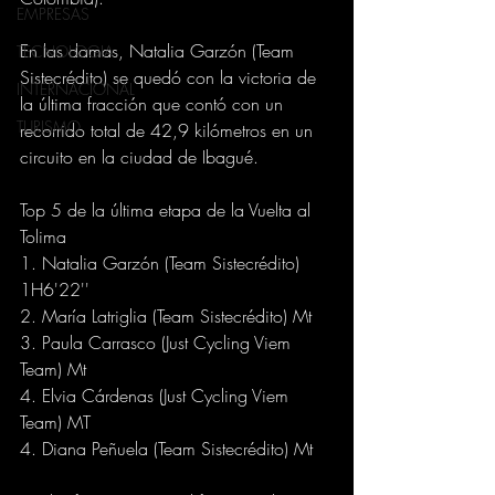
EMPRESAS
En las damas, Natalia Garzón (Team 
TECNOLOGIA
Sistecrédito) se quedó con la victoria de 
INTERNACIONAL
la última fracción que contó con un 
TURISMO
recorrido total de 42,9 kilómetros en un 
circuito en la ciudad de Ibagué.
Top 5 de la última etapa de la Vuelta al 
Tolima
1. Natalia Garzón (Team Sistecrédito) 
1H6'22''
2. María Latriglia (Team Sistecrédito) Mt
3. Paula Carrasco (Just Cycling Viem 
Team) Mt
4. Elvia Cárdenas (Just Cycling Viem 
Team) MT
4. Diana Peñuela (Team Sistecrédito) Mt