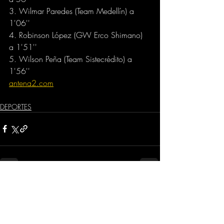
3. Wilmar Paredes (Team Medellín) a 
1'06''
4. Robinson López (GW Erco Shimano) 
a 1'51''
5. Wilson Peña (Team Sistecrédito) a 
1'56''
antena2.com
DEPORTES
Comentarios