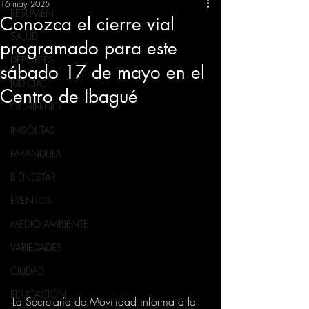
16 may 2025
RESUMEN
Conozca el cierre vial
SALUD
programado para este
DEPORTES
sábado 17 de mayo en el
JUDICIAL
Centro de Ibagué
GOBIERNO
INSÓLITAS
FARANDULA
BIENESTAR
EVENTOS
MEDIO AMBIENTE
VARIEDADES
CIUDAD
EDUCACION
La Secretaría de Movilidad informa a la 