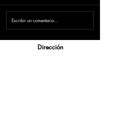
Escribir un comentario...
Dirección
​Carrera 3 # 12 - 36
C.C. Pasaje Real Piso 8
Ibague, Tolima