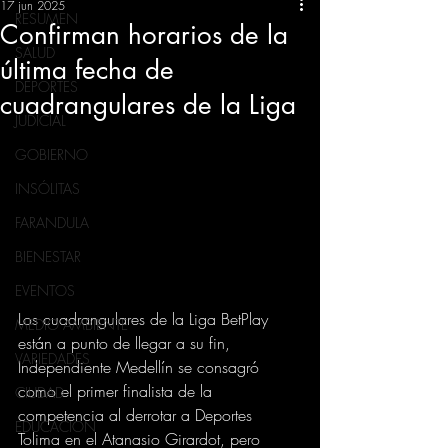
17 jun 2025
RESUMEN
Confirman horarios de la
SALUD
última fecha de
DEPORTES
cuadrangulares de la Liga
JUDICIAL
GOBIERNO
INSÓLITAS
FARANDULA
BIENESTAR
EVENTOS
Los cuadrangulares de la Liga BetPlay 
MEDIO AMBIENTE
están a punto de llegar a su fin, 
VARIEDADES
Independiente Medellín se consagró 
como el primer finalista de la 
CIUDAD
competencia al derrotar a Deportes 
EDUCACION
Tolima en el Atanasio Girardot, pero 