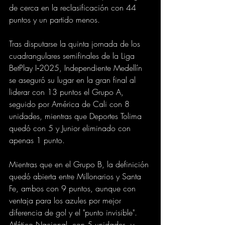
de cerca en la reclasificación con 44 
puntos y un partido menos.
Tras disputarse la quinta jornada de los 
cuadrangulares semifinales de la Liga 
BetPlay I‑2025, Independiente Medellín 
se aseguró su lugar en la gran final al 
liderar con 13 puntos el Grupo A, 
seguido por América de Cali con 8 
unidades, mientras que Deportes Tolima 
quedó con 5 y Junior eliminado con 
apenas 1 punto.
Mientras que en el Grupo B, la definición 
quedó abierta entre Millonarios y Santa 
Fe, ambos con 9 puntos, aunque con 
ventaja para los azules por mejor 
diferencia de gol y el "punto invisible". 
Atlético Nacional, con 5 unidades, y 