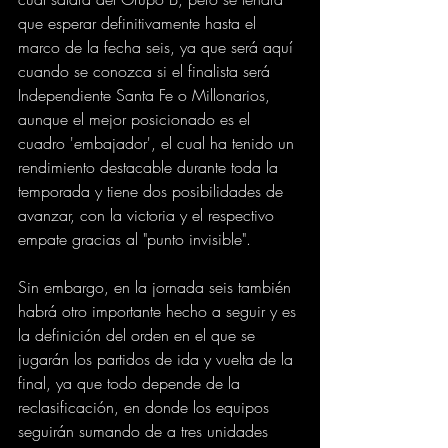
que esperar definitivamente hasta el 
marco de la fecha seis, ya que será aquí 
cuando se conozca si el finalista será 
Independiente Santa Fe o Millonarios, 
aunque el mejor posicionado es el 
cuadro 'embajador', el cual ha tenido un 
rendimiento destacable durante toda la 
temporada y tiene dos posibilidades de 
avanzar, con la victoria y el respectivo 
empate gracias al "punto invisible".
Sin embargo, en la jornada seis también 
habrá otro importante hecho a seguir y es 
la definición del orden en el que se 
jugarán los partidos de ida y vuelta de la 
final, ya que todo depende de la 
reclasificación, en donde los equipos 
seguirán sumando de a tres unidades 