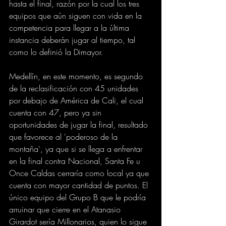
hasta el final, razón por la cual los tres 
equipos que aún siguen con vida en la 
competencia para llegar a la última 
instancia deberán jugar al tiempo, tal 
como lo definió la Dimayor.
Medellín, en este momento, es segundo 
de la reclasificación con 45 unidades 
por debajo de América de Cali, el cual 
cuenta con 47, pero ya sin 
oportunidades de jugar la final, resultado 
que favorece al 'poderoso de la 
montaña', ya que si se llega a enfrentar 
en la final contra Nacional, Santa Fe u 
Once Caldas cerraría como local ya que 
cuenta con mayor cantidad de puntos. El 
único equipo del Grupo B que le podría 
arruinar que cierre en el Atanasio 
Girardot sería Millonarios, quien lo sigue 