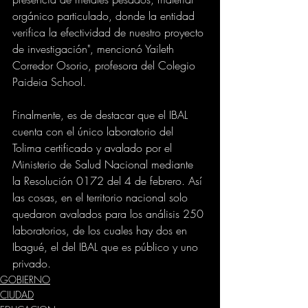
orgánico particulado, donde la entidad 
verifica la efectividad de nuestro proyecto 
de investigación", mencionó Yaileth 
Corredor Osorio, profesora del Colegio 
Paideia School.  
Finalmente, es de destacar que el IBAL 
cuenta con el único laboratorio del 
Tolima certificado y avalado por el 
Ministerio de Salud Nacional mediante 
la Resolución 0172 del 4 de febrero. Así 
las cosas, en el territorio nacional solo 
quedaron avalados para los análisis 250 
laboratorios, de los cuales hay dos en 
Ibagué, el del IBAL que es público y uno 
privado.
GOBIERNO
CIUDAD