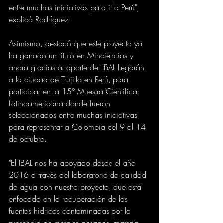
entre muchas iniciativas para ir a Perú", 
explicó Rodríguez. 
Asimismo, destacó que este proyecto ya 
ha ganado un título en Minciencias y 
ahora gracias al aporte del IBAL llegarán 
a la ciudad de Trujillo en Perú, para 
participar en la 15° Muestra Científica 
Latinoamericana donde fueron 
seleccionados entre muchas iniciativas 
para representar a Colombia del 9 al 14 
de octubre.
"El IBAL nos ha apoyado desde el año 
2016 a través del laboratorio de calidad 
de agua con nuestro proyecto, que está 
enfocado en la recuperación de las 
fuentes hídricas contaminadas por la 
presencia de metales pesados, material 