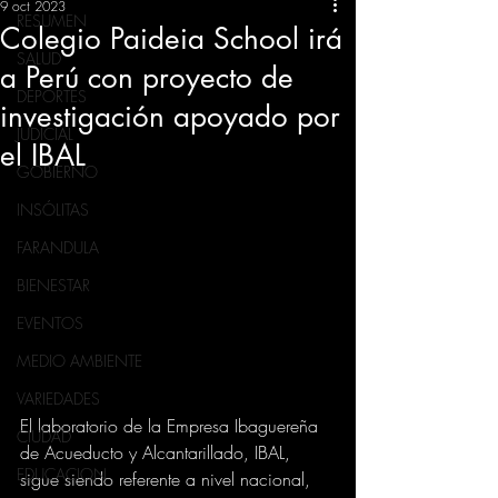
9 oct 2023
RESUMEN
Colegio Paideia School irá
SALUD
a Perú con proyecto de
DEPORTES
investigación apoyado por
JUDICIAL
el IBAL
GOBIERNO
INSÓLITAS
FARANDULA
BIENESTAR
EVENTOS
MEDIO AMBIENTE
VARIEDADES
El laboratorio de la Empresa Ibaguereña 
CIUDAD
de Acueducto y Alcantarillado, IBAL, 
EDUCACION
sigue siendo referente a nivel nacional, 