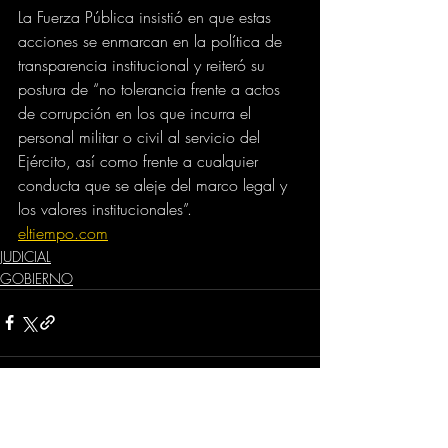
La Fuerza Pública insistió en que estas 
acciones se enmarcan en la política de 
transparencia institucional y reiteró su 
postura de “no tolerancia frente a actos 
de corrupción en los que incurra el 
personal militar o civil al servicio del 
Ejército, así como frente a cualquier 
conducta que se aleje del marco legal y 
los valores institucionales”.
eltiempo.com
JUDICIAL
GOBIERNO