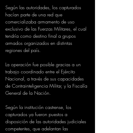
Según las autoridades, los capturados 
hacían parte de una red que 
comercializaba armamento de uso 
exclusivo de las Fuerzas Militares, el cual 
tendría como destino final a grupos 
armados organizados en distintas 
regiones del país.
La operación fue posible gracias a un 
trabajo coordinado entre el Ejército 
Nacional, a través de sus capacidades 
de Contrainteligencia Militar, y la Fiscalía 
General de la Nación. 
Según la institución castrense, los 
capturados ya fueron puestos a 
disposición de las autoridades judiciales 
competentes, que adelantan las 