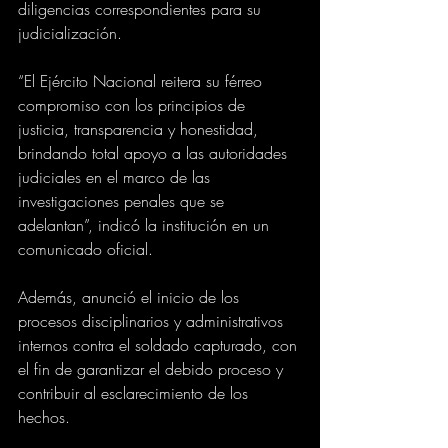
diligencias correspondientes para su 
judicialización.
“El Ejército Nacional reitera su férreo 
compromiso con los principios de 
justicia, transparencia y honestidad, 
brindando total apoyo a las autoridades 
judiciales en el marco de las 
investigaciones penales que se 
adelantan”, indicó la institución en un 
comunicado oficial.
Además, anunció el inicio de los 
procesos disciplinarios y administrativos 
internos contra el soldado capturado, con 
el fin de garantizar el debido proceso y 
contribuir al esclarecimiento de los 
hechos.