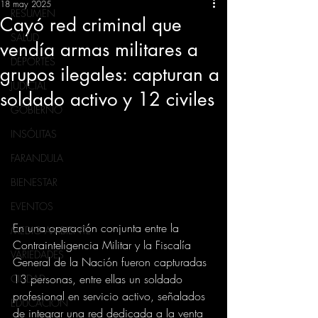
18 may 2025
RESUMEN
Cayó red criminal que
SALUD
vendía armas militares a
DEPORTES
grupos ilegales: capturan a
JUDICIAL
soldado activo y 12 civiles
GOBIERNO
INSÓLITAS
FARANDULA
BIENESTAR
EVENTOS
En una operación conjunta entre la 
MEDIO AMBIENTE
Contrainteligencia Militar y la Fiscalía 
VARIEDADES
General de la Nación fueron capturadas 
13 personas, entre ellas un soldado 
CIUDAD
profesional en servicio activo, señalados 
EDUCACION
de integrar una red dedicada a la venta 