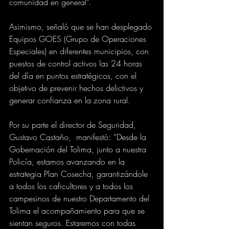
comunidad en general”. 
Asimismo, señaló que se han desplegado 
Equipos GOES (Grupo de Operaciones 
Especiales) en diferentes municipios, con 
puestos de control activos las 24 horas 
del día en puntos estratégicos, con el 
objetivo de prevenir hechos delictivos y 
generar confianza en la zona rural.
Por su parte el director de Seguridad, 
Gustavo Castaño,  manifestó: “Desde la 
Gobernación del Tolima, junto a nuestra 
Policía, estamos avanzando en la 
estrategia Plan Cosecha, garantizándole 
a todos los caficultores y a todos los 
campesinos de nuestro Departamento del 
Tolima el acompañamiento para que se 
sientan seguros. Estaremos con todas 