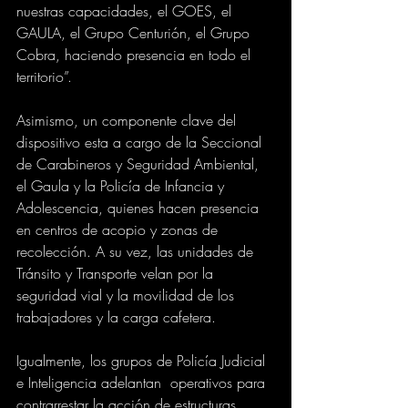
nuestras capacidades, el GOES, el 
GAULA, el Grupo Centurión, el Grupo 
Cobra, haciendo presencia en todo el 
territorio”. 
Asimismo, un componente clave del 
dispositivo esta a cargo de la Seccional 
de Carabineros y Seguridad Ambiental, 
el Gaula y la Policía de Infancia y 
Adolescencia, quienes hacen presencia 
en centros de acopio y zonas de 
recolección. A su vez, las unidades de 
Tránsito y Transporte velan por la 
seguridad vial y la movilidad de los 
trabajadores y la carga cafetera.
Igualmente, los grupos de Policía Judicial 
e Inteligencia adelantan  operativos para 
contrarrestar la acción de estructuras 