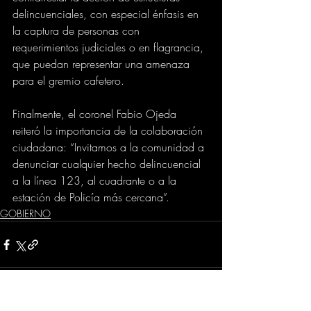
delincuenciales, con especial énfasis en 
la captura de personas con 
requerimientos judiciales o en flagrancia, 
que puedan representar una amenaza 
para el gremio cafetero.
Finalmente, el coronel Fabio Ojeda 
reiteró la importancia de la colaboración 
ciudadana: “Invitamos a la comunidad a 
denunciar cualquier hecho delincuencial 
a la línea 123, al cuadrante o a la 
estación de Policía más cercana”.
GOBIERNO