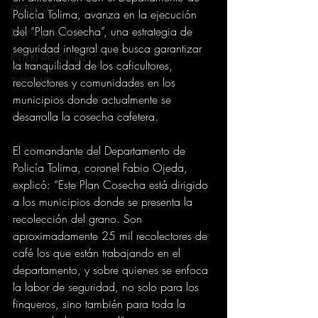
EMPRESAS
Policía Tolima, avanza en la ejecución 
del “Plan Cosecha”, una estrategia de 
TECNOLOGIA
seguridad integral que busca garantizar 
INTERNACIONAL
la tranquilidad de los caficultores, 
TURISMO
recolectores y comunidades en los 
municipios donde actualmente se 
desarrolla la cosecha cafetera.
El comandante del Departamento de 
Policía Tolima, coronel Fabio Ojeda, 
explicó: “Este Plan Cosecha está dirigido 
a los municipios donde se presenta la 
recolección del grano. Son 
aproximadamente 25 mil recolectores de 
café los que están trabajando en el 
departamento, y sobre quienes se enfoca 
la labor de seguridad, no solo para los 
finqueros, sino también para toda la 