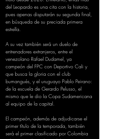
del Leopardo es una cita con la historia, 
pues apenas disputarán su segunda final, 
en búsqueda de su preciada primera 
estrella.
A su vez también será un duelo de 
entrenadores extranjeros, entre el 
venezolano Rafael Dudamel, ya 
campeón del FPC con Deportivo Cali y 
que busca la gloria con el club 
bumangués, y el uruguayo Pablo Peirano: 
de la escuela de Gerardo Pelusso, el 
mismo que le dio la Copa Sudamericana 
al equipo de la capital.
El campeón, además de adjudicarse el 
primer título de la temporada, también 
será el primer clasificado por Colombia 