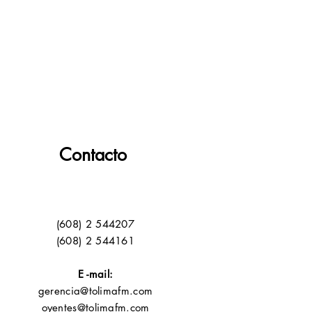
Contacto
(608) 2 544207
(608) 2 544161
E -mail:
gerencia@tolimafm.com
oyentes@tolimafm.com