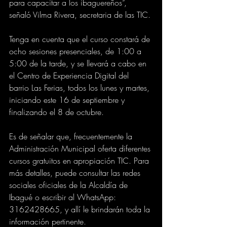
para capacitar a los ibaguereños”, 
señaló Vilma Rivera, secretaria de las TIC. 
Tenga en cuenta que el curso constará de 
ocho sesiones presenciales, de 1:00 a 
5:00 de la tarde, y se llevará a cabo en 
el Centro de Experiencia Digital del 
barrio Las Ferias, todos los lunes y martes, 
iniciando este 16 de septiembre y 
finalizando el 8 de octubre.
Es de señalar que, frecuentemente la 
Administración Municipal oferta diferentes 
cursos gratuitos en apropiación TIC. Para 
más detalles, puede consultar las redes 
sociales oficiales de la Alcaldía de 
Ibagué o escribir al WhatsApp: 
3162428665, y allí le brindarán toda la 
información pertinente.