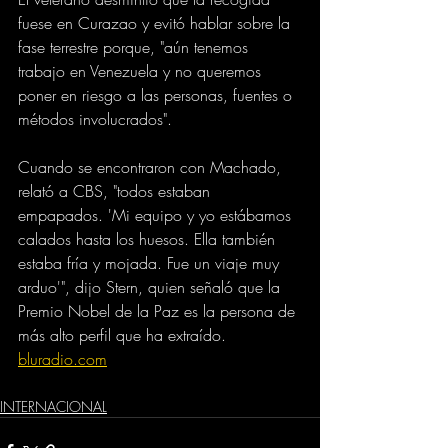
fuese en Curazao y evitó hablar sobre la 
fase terrestre porque, "aún tenemos 
trabajo en Venezuela y no queremos 
poner en riesgo a las personas, fuentes o 
métodos involucrados".
Cuando se encontraron con Machado, 
relató a CBS, "todos estaban 
empapados. 'Mi equipo y yo estábamos 
calados hasta los huesos. Ella también 
estaba fría y mojada. Fue un viaje muy 
arduo'", dijo Stern, quien señaló que la 
Premio Nobel de la Paz es la persona de 
más alto perfil que ha extraído.
bluradio.com
INTERNACIONAL