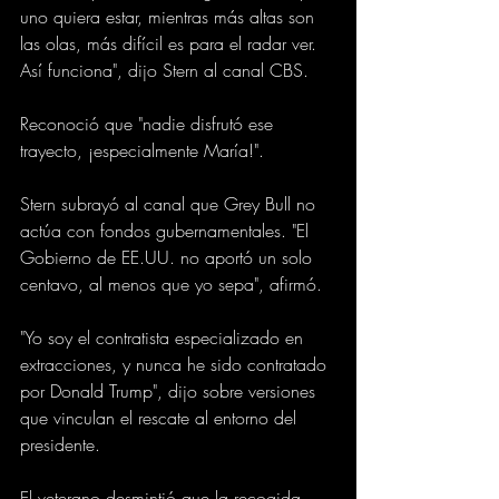
uno quiera estar, mientras más altas son 
las olas, más difícil es para el radar ver. 
Así funciona", dijo Stern al canal CBS.
Reconoció que "nadie disfrutó ese 
trayecto, ¡especialmente María!".
Stern subrayó al canal que Grey Bull no 
actúa con fondos gubernamentales. "El 
Gobierno de EE.UU. no aportó un solo 
centavo, al menos que yo sepa", afirmó.
"Yo soy el contratista especializado en 
extracciones, y nunca he sido contratado 
por Donald Trump", dijo sobre versiones 
que vinculan el rescate al entorno del 
presidente.
El veterano desmintió que la recogida 