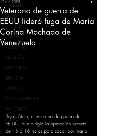
12 dic 2025
RESUMEN
Veterano de guerra de
SALUD
EEUU lideró fuga de María
DEPORTES
Corina Machado de
JUDICIAL
Venezuela
GOBIERNO
INSÓLITAS
FARANDULA
BIENESTAR
EVENTOS
MEDIO AMBIENTE
VARIEDADES
Bryan Stern, el veterano de guerra de 
CIUDAD
EE.UU. que dirigió la operación secreta 
EDUCACION
de 15 a 16 horas para sacar por mar a 