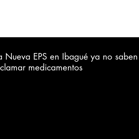
ORTES
JUDICIAL
GOBIERNO
INSÓLITAS
MEDIO AMBIENTE
VARIEDADES
CIUDAD
la Nueva EPS en Ibagué ya no saben
eclamar medicamentos
GIA
INTERNACIONAL
TURISMO