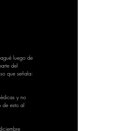
bagué luego de 
arte del 
so que señala: 
médicas y no 
 de esto al 
diciembre 