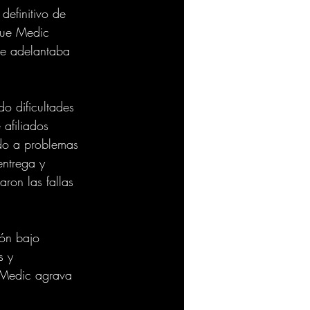
efinitivo de 
que Medic 
se adelantaba 
o dificultades 
afiliados 
ido a problemas 
entrega y 
ron las fallas 
ión bajo 
s y 
 Medic agrava 