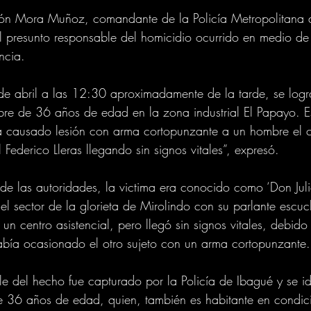
xón Mora Muñoz, comandante de la Policía Metropolitana 
del presunto responsable del homicidio ocurrido en medio de
ncia.
e abril a las 12:30 aproximadamente de la tarde, se logr
bre de 36 años de edad en la zona industrial El Papayo. E
 causado lesión con arma cortopunzante a un hombre el c
 Federico Lleras llegando sin signos vitales”, expresó. 
de las autoridades, la victima era conocido como ‘Don Julio
 el sector de la glorieta de Mirolindo con su parlante escu
un centro asistencial, pero llegó sin signos vitales, debid
abía ocasionado el otro sujeto con un arma cortopunzante.
le del hecho fue capturado por la Policía de Ibagué y se i
e 36 años de edad, quien, también es habitante en condici