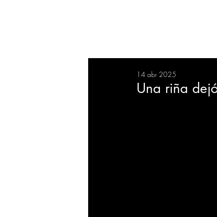
RESUMEN
SALUD
DEP
14 abr 2025
BIENESTAR
EVENTOS
Una riña dej
EMPRESAS
TECNOLO