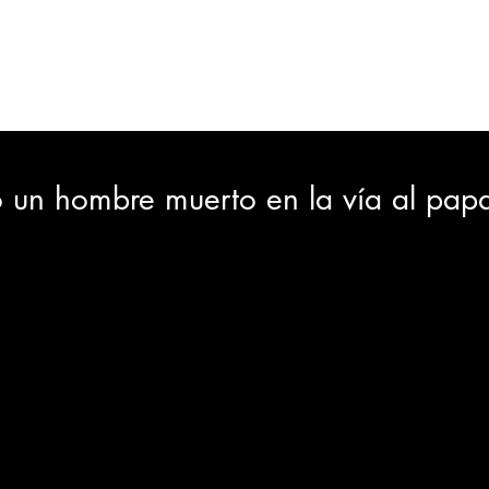
ORTES
JUDICIAL
GOBIERNO
INSÓLITAS
MEDIO AMBIENTE
VARIEDADES
CIUDAD
ó un hombre muerto en la vía al pap
GIA
INTERNACIONAL
TURISMO