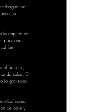
de Ibagué, se 
 una riña, 
a la captura en 
sta persona 
ual fue 
 el Salsero’, 
chando salsa. El 
o a la gravedad 
dentificó como 
ón de calle y 