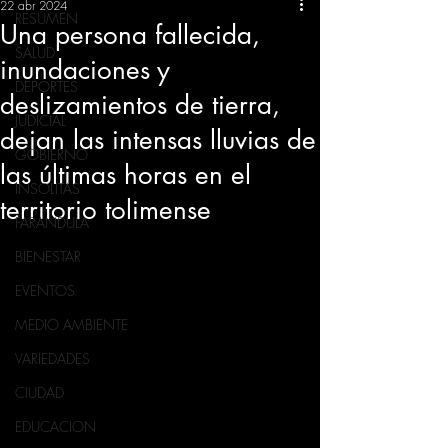
22 abr 2024
RESUMEN
Una persona fallecida,
SALUD
inundaciones y
DEPORTES
deslizamientos de tierra,
JUDICIAL
dejan las intensas lluvias de
GOBIERNO
las últimas horas en el
INSÓLITAS
territorio tolimense
FARANDULA
BIENESTAR
EVENTOS
MEDIO AMBIENTE
VARIEDADES
CIUDAD
EDUCACION