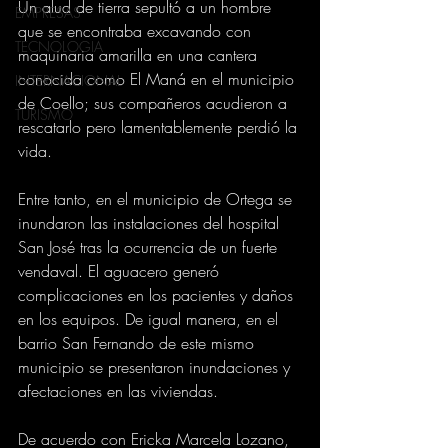
Un alud de tierra sepultó a un hombre 
EMPRESAS
que se encontraba excavando con 
TECNOLOGIA
maquinaria amarilla en una cantera 
conocida como El Maná en el municipio 
INTERNACIONAL
de Coello; sus compañeros acudieron a 
TURISMO
rescatarlo pero lamentablemente perdió la 
vida.
Entre tanto, en el municipio de Ortega se 
inundaron las instalaciones del hospital 
San José tras la ocurrencia de un fuerte 
vendaval. El aguacero generó 
complicaciones en los pacientes y daños 
en los equipos. De igual manera, en el 
barrio San Fernando de este mismo 
municipio se presentaron inundaciones y 
afectaciones en las viviendas.
De acuerdo con Ericka Marcela Lozano, 