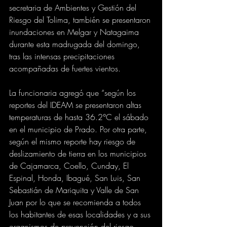
secretaria de Ambientes y Gestión del 
Riesgo del Tolima, también se presentaron 
inundaciones en Melgar y Natagaima 
durante esta madrugada del domingo, 
tras las intensas precipitaciones 
acompañadas de fuertes vientos.
La funcionaria agregó que “según los 
reportes del IDEAM se presentaron altas 
temperaturas de hasta 36.2°C el sábado 
en el municipio de Prado. Por otra parte, 
según el mismo reporte hay riesgo de 
deslizamiento de tierra en los municipios 
de Cajamarca, Coello, Cunday, El 
Espinal, Honda, Ibagué, San Luis, San 
Sebastián de Mariquita y Valle de San 
Juan por lo que se recomienda a todos 
los habitantes de esas localidades y a sus 
organismos de prevención del riesgo 