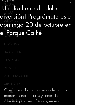
16 oct 2024
RESUMEN
¡Un día lleno de dulce
SALUD
diversión! Prográmate este
DEPORTES
domingo 20 de octubre en
JUDICIAL
el Parque Caiké
GOBIERNO
INSÓLITAS
FARANDULA
BIENESTAR
EVENTOS
MEDIO AMBIENTE
VARIEDADES
Comfenalco Tolima continúa ofreciendo 
CIUDAD
momentos memorables y llenos de 
EDUCACION
diversión para sus afiliados; en esta 