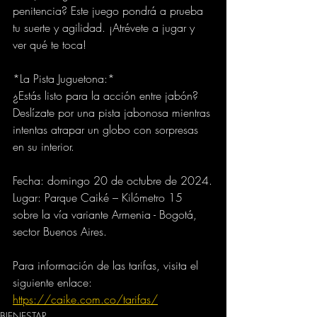
penitencia? Este juego pondrá a prueba 
tu suerte y agilidad. ¡Atrévete a jugar y 
ver qué te toca!
*La Pista Juguetona:*
¿Estás listo para la acción entre jabón? 
Deslízate por una pista jabonosa mientras 
intentas atrapar un globo con sorpresas 
en su interior.
Fecha: domingo 20 de octubre de 2024.
Lugar: Parque Caiké – Kilómetro 15 
sobre la vía variante Armenia - Bogotá, 
sector Buenos Aires.
Para información de las tarifas, visita el 
siguiente enlace: 
https://caike.com.co/tarifas/
BIENESTAR