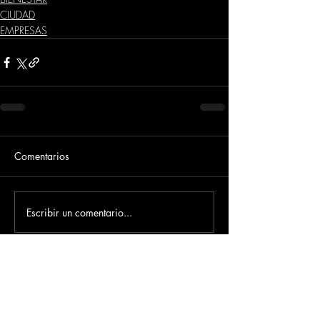
CIUDAD
EMPRESAS
Comentarios
Escribir un comentario...
Dirección
​Carrera 3 # 12 - 36
C.C. Pasaje Real Piso 8