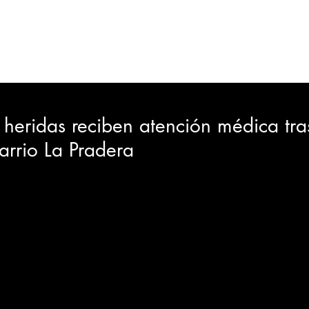
ORTES
JUDICIAL
GOBIERNO
INSÓLITAS
MEDIO AMBIENTE
VARIEDADES
CIUDAD
 heridas reciben atención médica tra
arrio La Pradera
GIA
INTERNACIONAL
TURISMO