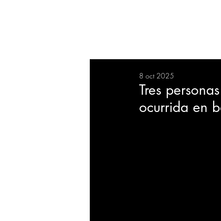
RESUMEN
SALUD
DEP
8 oct 2025
BIENESTAR
EVENTOS
Tres personas
ocurrida en b
EMPRESAS
TECNOLO