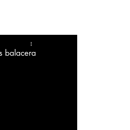
FARANDULA
EDUCACION
s balacera