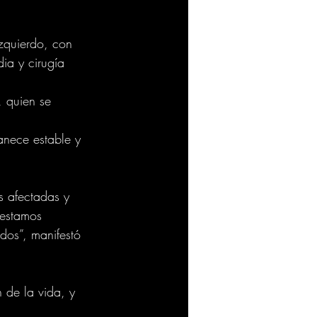
zquierdo, con 
ia y cirugía 
 quien se 
nece estable y 
s afectadas y 
 estamos 
dos”, manifestó 
 de la vida, y 