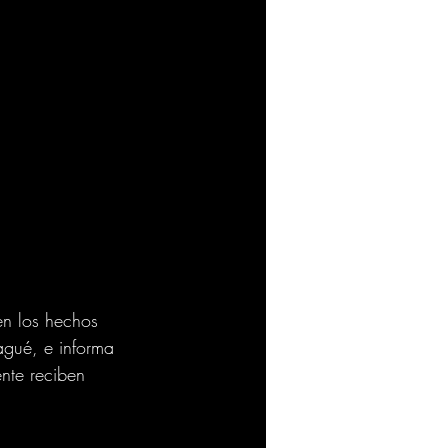
en los hechos 
agué, e informa 
nte reciben 