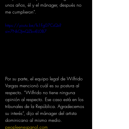
unos años, él y el mánager, después no 
me cumplieron”.
https://youtu.be/fs1Fg07CsQs?
si=7NkOJmQZbvtEL0B7
Por su parte, el equipo legal de Wilfrido 
Vargas mencionó cuál es su postura al 
respecto. “Wilfrido no tiene ninguna 
opinión al respecto. Ese caso está en los 
tribunales de la República. Agradecemos 
su interés”, dijo el mánager del artista 
dominicano al mismo medio.
peopleenespanol.com