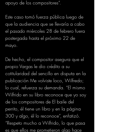
apoyo de los compositores”.
Este caso tomó fuerza pública luego de 
que la audiencia que se llevaría a cabo 
el pasado miércoles 28 de febrero fuera 
postergada hasta el próximo 22 de 
mayo. 
De hecho, el compositor asegura que el 
propio Vargas le dio crédito a su 
cotitularidad del sencillo en disputa en la 
publicación Me volviste loco, Wilfredo; 
lo cual, refuerza su demanda. “El mismo 
Wilfrido en su libro reconoce que yo soy 
de los compositores de El baile del 
perrito, él tiene un libro y en la página 
300 y algo, él lo reconoce”, enfatizó. 
“Respeto mucho a Wilfrido, lo que pasa 
es que ellos me prometieron algo hace 