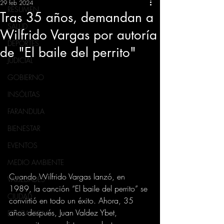
29 feb 2024
RESUMEN
Tras 35 años, demandan a
SALUD
Wilfrido Vargas por autoría
DEPORTES
de "El baile del perrito"
JUDICIAL
GOBIERNO
INSÓLITAS
FARANDULA
BIENESTAR
EVENTOS
MEDIO AMBIENTE
Cuando Wilfrido Vargas lanzó, en 
VARIEDADES
1989, la canción “El baile del perrito” se 
CIUDAD
convirtió en todo un éxito. Ahora, 35 
años después, Juan Valdez Ybet, 
EDUCACION