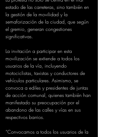
estado de las carreteras, sino también en 
la gestión de la movilidad y la 
semaforización de la ciudad, que según 
el gremio, generan congestiones 
significativas.
La invitación a participar en esta 
movilización se extiende a todos los 
usuarios de la vía, incluyendo 
motociclistas, taxistas y conductores de 
vehículos particulares. Asimismo, se 
convoca a ediles y presidentes de juntas 
de acción comunal, quienes también han 
manifestado su preocupación por el 
abandono de las calles y vías en sus 
respectivos barrios.
“Convocamos a todos los usuarios de la 