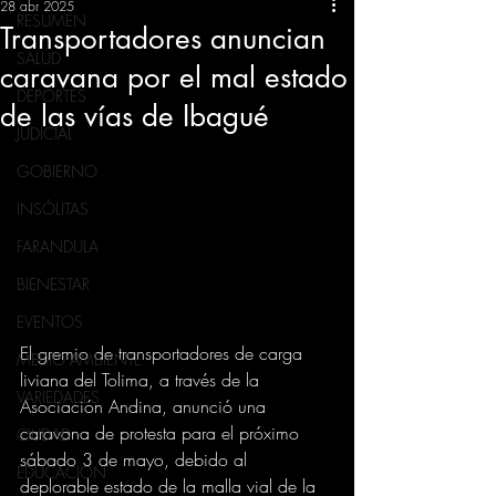
28 abr 2025
RESUMEN
Transportadores anuncian
SALUD
caravana por el mal estado
DEPORTES
de las vías de Ibagué
JUDICIAL
GOBIERNO
INSÓLITAS
FARANDULA
BIENESTAR
EVENTOS
El gremio de transportadores de carga 
MEDIO AMBIENTE
liviana del Tolima, a través de la 
VARIEDADES
Asociación Andina, anunció una 
caravana de protesta para el próximo 
CIUDAD
sábado 3 de mayo, debido al 
EDUCACION
deplorable estado de la malla vial de la 