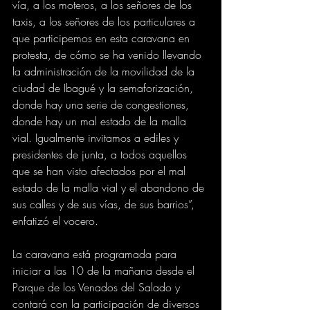
vía, a los moteros, a los señores de los 
taxis, a los señores de los particulares a 
que participemos en esta caravana en 
protesta, de cómo se ha venido llevando 
la administración de la movilidad de la 
ciudad de Ibagué y la semaforización, 
donde hay una serie de congestiones, 
donde hay un mal estado de la malla 
vial. Igualmente invitamos a ediles y 
presidentes de junta, a todos aquellos 
que se han visto afectados por el mal 
estado de la malla vial y el abandono de 
sus calles y de sus vías, de sus barrios”, 
enfatizó el vocero.
La caravana está programada para 
iniciar a las 10 de la mañana desde el 
Parque de los Venados del Salado y 
contará con la participación de diversos 