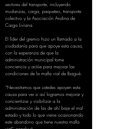
sectores del transporte, incluyendo 
mudanzas, carga, paqueteo, transporte 
colectivo y la Asociación Andina de 
Carga Liviana.
El líder del gremio hizo un llamado a la 
ciudadanía para que apoye esta causa, 
con la esperanza de que la 
administración municipal tome 
conciencia y actúe para mejorar las 
condiciones de la malla vial de Ibagué. 
“Necesitamos que ustedes apoyen esta 
causa para ver si así logramos mejorar y 
concientizar y visibilizar a la 
administración de las de ahí baje el mal 
estado y todo lo que viene ocasionando 
este abandono que tiene nuestra malla 
vial”, concluyó.