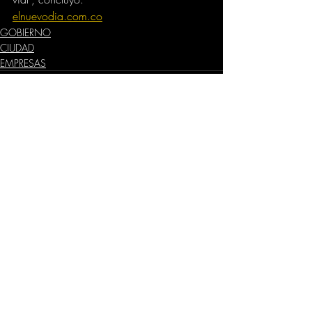
elnuevodia.com.co
GOBIERNO
CIUDAD
EMPRESAS
Comentarios
Escribir un comentario...
Dirección