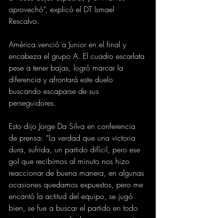
aprovechó”, explicó el DT Ismael 
Rescalvo.
América venció a Junior en el final y 
encabeza el grupo A. El cuadro escarlata 
pese a tener bajas, logró marcar la 
diferencia y afrontará este duelo 
buscando escaparse de sus 
perseguidores.
Esto dijo Jorge Da Silva en conferencia 
de prensa: “La verdad que una victoria 
dura, sufrida, un partido difícil, pero ese 
gol que recibimos al minuto nos hizo 
reaccionar de buena manera, en algunas 
ocasiones quedamos expuestos, pero me 
encantó la actitud del equipo, se jugó 
bien, se fue a buscar el partido en todo 