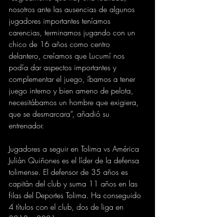
nosotros ante las ausencias de algunos 
jugadores importantes teníamos 
carencias, terminamos jugando con un 
chico de 16 años como centro 
delantero, creíamos que Lucumí nos 
podía dar aspectos importantes y 
complementar el juego, íbamos a tener 
juego interno y bien ameno de pelota, 
necesitábamos un hombre que exigiera, 
que se desmarcara”, añadió su 
entrenador.
Jugadores a seguir en Tolima vs América
Julián Quiñones es el líder de la defensa 
tolimense. El defensor de 35 años es 
capitán del club y suma 11 años en las 
filas del Deportes Tolima. Ha conseguido 
4 títulos con el club, dos de liga en 