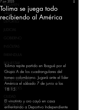
7 jun 2025
RESUMEN
Tolima se juega todo
SALUD
recibiendo al América
DEPORTES
JUDICIAL
GOBIERNO
INSÓLITAS
FARANDULA
BIENESTAR
Tolima repite partido en Ibagué por el 
Grupo A de los cuadrangulares del 
EVENTOS
torneo colombiano. Jugará ante el líder 
MEDIO AMBIENTE
América el sábado 7 de junio a las 
VARIEDADES
18:15.
CIUDAD
El vinotinto y oro cayó en casa 
EDUCACION
enfrentando a Deportivo Independiente 