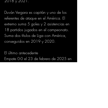
2018 y 2021.
Duván Vergara es capitán y uno de los 
referentes de ataque en el América. El 
extremo suma 5 goles y 2 asistencias en 
18 partidos jugados en el campeonato. 
Suma dos títulos de Liga con América, 
conseguidos en 2019 y 2020.
El último antecedente
Empate 0-0 el 23 de febrero de 2025 en 
el Estadio Manuel Murillo Toro.
Cuándo juegan: fecha, hora y TV en vivo
El partido entre Deportes Tolima y 
América de Cali será en el Estadio 
Manuel Murillo Toro de Ibagué el sábado 
7 de junio a las 18:15. Transmitirá 
WIN+.