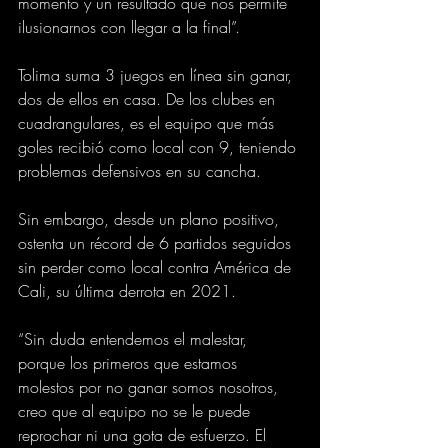
momento y un resultado que nos permite 
ilusionarnos con llegar a la final”.
Tolima suma 3 juegos en línea sin ganar, 
dos de ellos en casa. De los clubes en 
cuadrangulares, es el equipo que más 
goles recibió como local con 9, teniendo 
problemas defensivos en su cancha.
Sin embargo, desde un plano positivo, 
ostenta un récord de 6 partidos seguidos 
sin perder como local contra América de 
Cali, su última derrota en 2021.
“Sin duda entendemos el malestar, 
porque los primeros que estamos 
molestos por no ganar somos nosotros, 
creo que al equipo no se le puede 
reprochar ni una gota de esfuerzo. El 