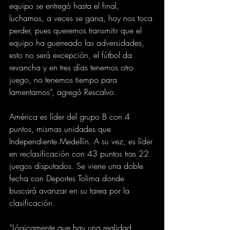
equipo se entregó hasta el final, 
luchamos, a veces se gana, hoy nos toca 
perder, pues queremos transmitir que el 
equipo ha guerreado las adversidades, 
esto no será excepción, el fútbol da 
revancha y en tres días tenemos otro 
juego, no tenemos tiempo para 
lamentarnos”, agregó Rescalvo.
América es líder del grupo B con 4 
puntos, mismas unidades que 
Independiente Medellín. A su vez, es líder 
en reclasificación con 43 puntos tras 22 
juegos disputados. Se viene una doble 
fecha con Deportes Tolima donde 
buscará avanzar en su tarea por la 
clasificación.
“Lógicamente que hay una realidad, 