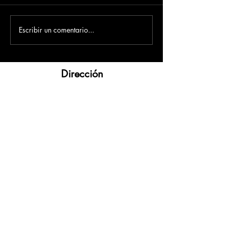
Escribir un comentario...
Dirección
​Carrera 3 # 12 - 36
C.C. Pasaje Real Piso 8
Ibague, Tolima