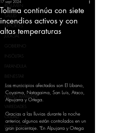
17 sept 2024
RESUMEN
Tolima continúa con siete
SALUD
incendios activos y con
DEPORTES
altas temperaturas
JUDICIAL
GOBIERNO
INSÓLITAS
FARANDULA
BIENESTAR
Los municipios afectados son El Libano, 
EVENTOS
Coyaima, Natagaima, San Luis, Ataco, 
MEDIO AMBIENTE
Alpujarra y Ortega.
VARIEDADES
Gracias a las lluvias durante la noche 
CIUDAD
anterior, algunos están controlados en un 
EDUCACION
gran porcentaje. "En Alpujarra y Ortega 