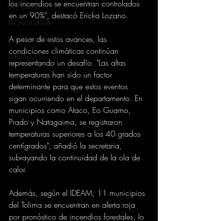
los incendios se encuentran controlados 
EMPRESAS
en un 90%", destacó Ericka Lozano.
TECNOLOGIA
A pesar de estos avances, las 
INTERNACIONAL
condiciones climáticas continúan 
TURISMO
representando un desafío. "Las altas 
temperaturas han sido un factor 
determinante para que estos eventos 
sigan ocurriendo en el departamento. En 
municipios como Ataco, Eo Guamo, 
Prado y Natagaima, se registraron 
temperaturas superiores a los 40 grados 
centígrados", añadió la secretaria, 
subrayando la continuidad de la ola de 
calor.
Además, según el IDEAM, 11 municipios 
del Tolima se encuentran en alerta roja 
por pronóstico de incendios forestales, lo 