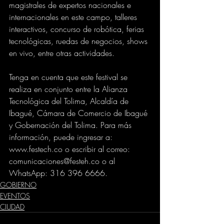
magistrales de expertos nacionales e 
internacionales en este campo, talleres 
interactivos, concurso de robótica, ferias 
tecnológicas, ruedas de negocios, shows 
en vivo, entre otras actividades.
Tenga en cuenta que este festival se 
realiza en conjunto entre la Alianza 
Tecnológica del Tolima, Alcaldía de 
Ibagué, Cámara de Comercio de Ibagué 
y Gobernación del Tolima. Para más 
información, puede ingresar a: 
www.festech.co o escribir al correo: 
comunicaciones@festeh.co o al 
WhatsApp: 316 396 6666.
GOBIERNO
EVENTOS
CIUDAD