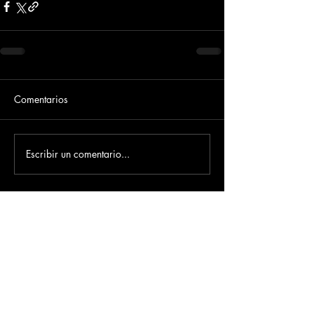
Comentarios
Escribir un comentario...
Dirección
​Carrera 3 # 12 - 36
C.C. Pasaje Real Piso 8
Ibague, Tolima