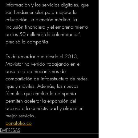
información y los servicios digitales, que 
son fundamentales para mejorar la 
educación, la atención médica, la 
inclusión financiera y el emprendimiento 
de los 50 millones de colombianos”, 
precisó la compañía.
Es de recordar que desde el 2013, 
Movistar ha venido trabajando en el 
desarrollo de mecanismos de 
compartición de infraestructura de redes 
fijas y móviles. Además, las nuevas 
fórmulas que emplea la compañía 
permiten acelerar la expansión del 
acceso a la conectividad y ofrecer un 
mejor servicio.
portafolio.co
EMPRESAS