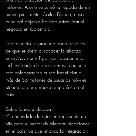
millones. A esto se sumó la llegada de un 
nuevo presidente, Carlos Blanco, cuyo 
principal objetivo ha sido estabilizar el 
negocio en Colombia.
Este anuncio se produce poco después 
de que se diera a conocer la alianza 
entre Movistar y Tigo, centrada en una 
red unificada de acceso móvil conjunto. 
Esta colaboración busca beneficiar a 
más de 35 millones de usuarios móviles 
atendidos por ambas compañías en el 
país.
Sobre la red unificada
“El encendido de esta red representa un 
hito para el sector de telecomunicaciones 
en el país, ya que implica la integración 