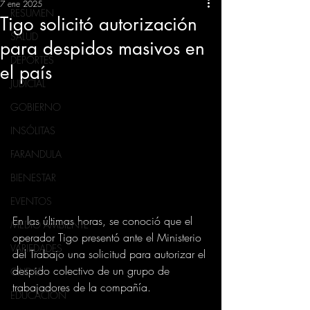
7 ene 2025
RESUMEN
Tigo solicitó autorización
SALUD
para despidos masivos en
DEPORTES
el país
JUDICIAL
GOBIERNO
INSÓLITAS
FARANDULA
BIENESTAR
EVENTOS
En las últimas horas, se conoció que el 
MEDIO AMBIENTE
operador Tigo presentó ante el Ministerio 
VARIEDADES
del Trabajo una solicitud para autorizar el 
despido colectivo de un grupo de 
CIUDAD
trabajadores de la compañía.
EDUCACION