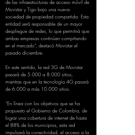
de las infraestructuras de acceso móvil de 
Movistar y Tigo bajo una nueva 
sociedad de propiedad compartida. Esta 
entidad será responsable de un mayor 
despliegue de redes, lo que permitirá que 
ambas empresas continúen compitiendo 
en el mercado”, destacó Movistar el 
pasado diciembre.
En este sentido, la red 3G de Movistar 
pasará de 5.000 a 8.000 sitios, 
mientras que en la tecnología 4G pasará 
de 6.000 a más 10.000 sitios.
“En línea con los objetivos que se ha 
propuesto el Gobierno de Colombia, de 
lograr una cobertura de internet de hasta 
el 88% de los municipios, esta red 
impulsará la conectividad, el acceso a la 