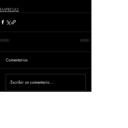
EMPRESAS
Comentarios
Escribir un comentario...
Dirección
​Carrera 3 # 12 - 36
C.C. Pasaje Real Piso 8