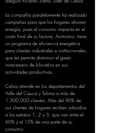
aseguró Ricardo Sierra, Líder de Celsia.
La compañía paralelamente ha realizado 
campañas para que los hogares ahorren 
energía, pues el consumo impacta en el 
costo final de su factura. Asimismo, tiene 
un programa de eficiencia energética 
para clientes industriales e institucionales, 
que les permite disminuir el gasto 
innecesario de kilovatios en sus 
actividades productivas.
Celsia atiende en los departamentos del 
Valle del Cauca y Tolima a más de 
1.300.000 clientes. Más del 90% de 
sus clientes de hogares reciben subsidios 
a los estratos 1, 2 y 3, que van entre el 
60% y el 15% de una parte de su 
consumo.