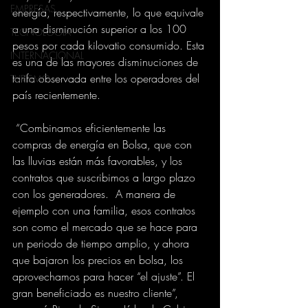
EMPRESAS
energía, respectivamente, lo que equivale 
a una disminución superior a los 100 
TECNOLOGIA
pesos por cada kilovatio consumido. Esta 
INTERNACIONAL
es una de las mayores disminuciones de 
tarifa observada entre los operadores del 
TURISMO
país recientemente.
 “Combinamos eficientemente las 
compras de energía en Bolsa, que con 
las lluvias están más favorables, y los 
contratos que suscribimos a largo plazo 
con los generadores.  A manera de 
ejemplo con una familia, esos contratos 
son como el mercado que se hace para 
un periodo de tiempo amplio, y ahora 
que bajaron los precios en bolsa, los 
aprovechamos para hacer “el ajuste”. El 
gran beneficiado es nuestro cliente”, 