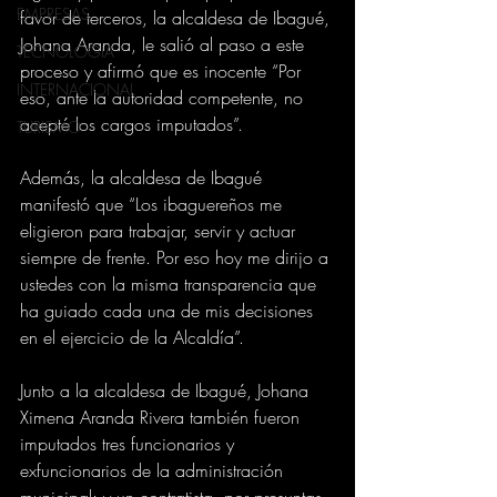
EMPRESAS
favor de terceros, la alcaldesa de Ibagué, 
Johana Aranda, le salió al paso a este 
TECNOLOGIA
proceso y afirmó que es inocente “Por 
INTERNACIONAL
eso, ante la autoridad competente, no 
acepté los cargos imputados”.
TURISMO
Además, la alcaldesa de Ibagué 
manifestó que “Los ibaguereños me 
eligieron para trabajar, servir y actuar 
siempre de frente. Por eso hoy me dirijo a 
ustedes con la misma transparencia que 
ha guiado cada una de mis decisiones 
en el ejercicio de la Alcaldía”.
Junto a la alcaldesa de Ibagué, Johana 
Ximena Aranda Rivera también fueron 
imputados tres funcionarios y 
exfuncionarios de la administración 
municipal; y un contratista, por presuntas 