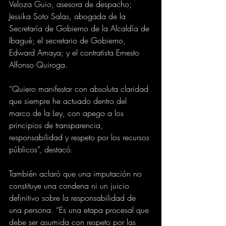
Veloza Guio, asesora de despacho; 
Jessika Soto Salas, abogada de la 
Secretaría de Gobierno de la Alcaldía de 
Ibagué; el secretario de Gobierno, 
Edward Amaya; y el contratista Ernesto 
Alfonso Quiroga.
“Quiero manifestar con absoluta claridad 
que siempre he actuado dentro del 
marco de la Ley, con apego a los 
principios de transparencia, 
responsabilidad y respeto por los recursos 
públicos”, destacó.
También aclaró que una imputación no 
constituye una condena ni un juicio 
definitivo sobre la responsabilidad de 
una persona. “Es una etapa procesal que 
debe ser asumida con respeto por las 