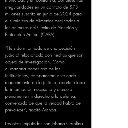
irregularidades en un contrato de $73 
millones suscrito en junio de 2024 para 
el suministro de alimentos destinados a 
los animales del Centro de Atención y 
Protección Animal (CAPA).
“He sido informada de una decisión 
judicial relacionada con hechos que son 
objeto de investigación. Como 
ciudadana respetuosa de las 
instituciones, compareceré ante cada 
requerimiento de la justicia, aportaré toda 
la información necesaria y ejerceré 
plenamente mi derecho a la defensa, 
convencida de que la verdad habrá de 
prevalecer”, resaltó Aranda.
Los otros imputados son Johana Carolina 