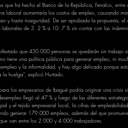
dios que ha hecho el Banco de la República, Fenalco, entre 
rma laboral aumentaría los costos de empleo, causando ma
eo y hasta inseguridad. De ser aprobada la propuesta, el 
 laborales de 3. 2 % a 10. 7 % sin contar con las indemn
nifestado que 450.000 personas se quedarán sin trabajo si
 no tiene una política pública para generar empleo, ni mu
sempleo y la informalidad, y hay algo delicado porque est
a la huelga”, explicó Hurtado. 
ara los empresarios de Ibagué podría originar una crisis si
sempleo llegó al 47 % y luego de las diferentes estrategia
pal y el tejido empresarial local, la cifras de empleabilida
rando generar 179.000 empleos, además del que promueve
s que van entre los 2.000 y 4.000 trabajadores. 