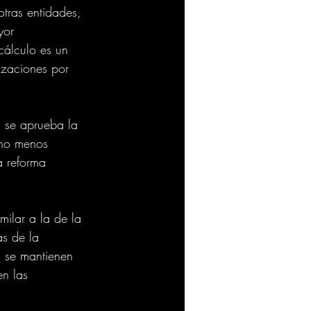
otras entidades, 
yor 
cálculo es un 
izaciones por 
 se aprueba la 
cho menos 
a reforma 
milar a la de la 
s de la 
d se mantienen 
n las 