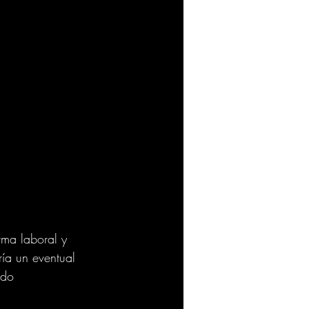
rma laboral y 
ía un eventual 
ido 