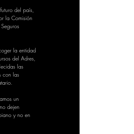
uturo del país, 
r la Comisión 
 Seguros 
coger la entidad 
ursos del Adres, 
ecidas las 
s con las 
tario. 
iamos un 
 no dejen 
biano y no en 