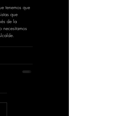
que tenemos que 
istas que 
és de la 
o necesitamos 
Alcalde.