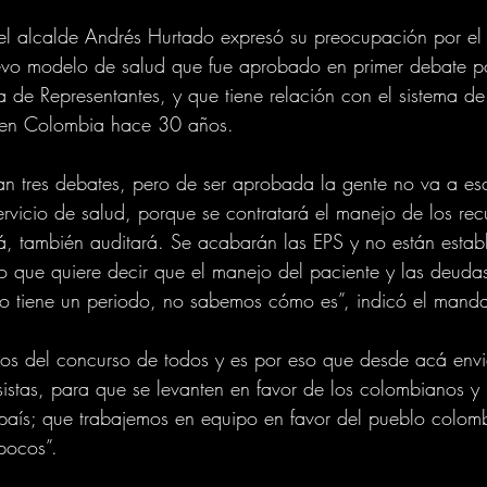
, el alcalde Andrés Hurtado expresó su preocupación por el f
vo modelo de salud que fue aprobado en primer debate po
de Representantes, y que tiene relación con el sistema de
 en Colombia hace 30 años. 
an tres debates, pero de ser aprobada la gente no va a es
ervicio de salud, porque se contratará el manejo de los rec
á, también auditará. Se acabarán las EPS y no están establ
 lo que quiere decir que el manejo del paciente y las deuda
 no tiene un periodo, no sabemos cómo es”, indicó el manda
os del concurso de todos y es por eso que desde acá env
istas, para que se levanten en favor de los colombianos y
l país; que trabajemos en equipo en favor del pueblo colom
 pocos”.