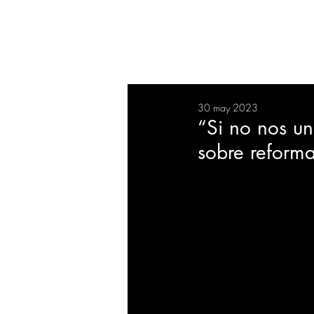
RESUMEN
SALUD
DEP
30 may 2023
BIENESTAR
EVENTOS
“Si no nos un
sobre reform
EMPRESAS
TECNOLO