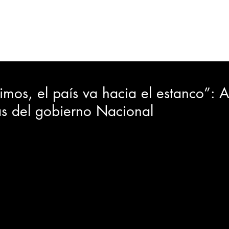
ORTES
JUDICIAL
GOBIERNO
INSÓLITAS
MEDIO AMBIENTE
VARIEDADES
CIUDAD
imos, el país va hacia el estanco”: A
as del gobierno Nacional
GIA
INTERNACIONAL
TURISMO