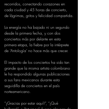
recorridos, conectando corazones en 
cada ciudad y 45 horas de concierto, 
de lágrimas, gritos y felicidad compartida.
La energía no ha bajado ni un segundo 
desde la primera fecha, y con dos 
conciertos más por delante en esta 
primera etapa, la fiebre por la intérprete 
de ‘Antología’ no hace más que crecer.
El impacto de los conciertos ha sido tan 
grande que la misma artista colombiano 
le ha respondido algunas publicaciones 
a sus fans mexicanos durante esta 
seguidilla de conciertos en el país 
norteamericano.
“¡Gracias por estar aquí!”, “¡Qué 
belleza!”, e “Intuimos”, fueron algunas de 