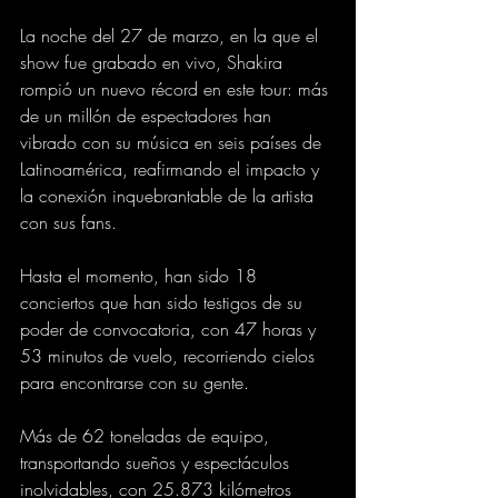
La noche del 27 de marzo, en la que el 
show fue grabado en vivo, Shakira 
rompió un nuevo récord en este tour: más 
de un millón de espectadores han 
vibrado con su música en seis países de 
Latinoamérica, reafirmando el impacto y 
la conexión inquebrantable de la artista 
con sus fans.
Hasta el momento, han sido 18 
conciertos que han sido testigos de su 
poder de convocatoria, con 47 horas y 
53 minutos de vuelo, recorriendo cielos 
para encontrarse con su gente.
Más de 62 toneladas de equipo, 
transportando sueños y espectáculos 
inolvidables, con 25.873 kilómetros 