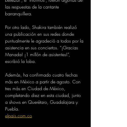
las respuestas de la cantante 
barranquillera.
Por otro lado, Shakira también realizó 
una publicación en sus redes donde 
puntualmente le agradeció a todos por la 
asistencia en sus conciertos. “¡Gracias 
Manada! ¡1 millón de asistentes!”, 
escribió la loba.
Además, ha confirmado cuatro fechas 
más en México a partir de agosto. Con 
tres más en Ciudad de México, 
completando diez en esta ciudad, junto 
a shows en Querétaro, Guadalajara y 
Puebla.
elpais.com.co