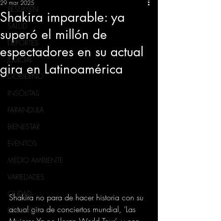
29 mar 2025
RESUMEN
Shakira imparable: ya
SALUD
superó el millón de
DEPORTES
espectadores en su actual
JUDICIAL
gira en Latinoamérica
GOBIERNO
INSÓLITAS
FARANDULA
BIENESTAR
EVENTOS
MEDIO AMBIENTE
VARIEDADES
CIUDAD
Shakira no para de hacer historia con su 
actual gira de conciertos mundial, ‘Las 
EDUCACION
Mujeres Ya no Lloran World Tour’, y con 