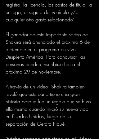
registro, la licencia, los costos de título, la 
entrega, el seguro del vehículo y/o 
cualquier otro gasto relacionado".
El ganador de este importante sorteo de 
Shakira será anunciado el próximo 6 de 
diciembre en el programa en vivo 
Despierta América. Para concursar, las 
personas pueden inscribirse hasta el 
próximo 29 de noviembre.
A través de un video, Shakira también 
reveló que este carro tiene una gran 
historia porque fue un regalo que se hizo 
ella misma cuando inició su nueva vida 
en Estados Unidos, luego de su 
separación de Gerard Piqué .
"Estaba cerrando esta etapa en mi vida y 