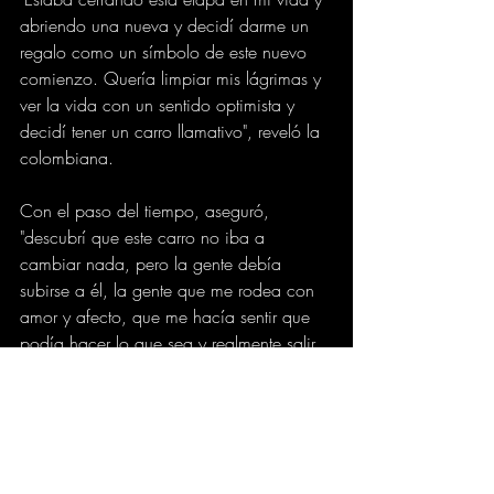
abriendo una nueva y decidí darme un 
regalo como un símbolo de este nuevo 
comienzo. Quería limpiar mis lágrimas y 
ver la vida con un sentido optimista y 
decidí tener un carro llamativo", reveló la 
colombiana.
Con el paso del tiempo, aseguró, 
"descubrí que este carro no iba a 
cambiar nada, pero la gente debía 
subirse a él, la gente que me rodea con 
amor y afecto, que me hacía sentir que 
podía hacer lo que sea y realmente salir 
adelante".
noticiascaracol.com
FARANDULA