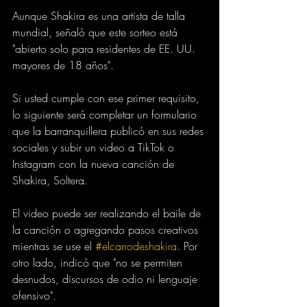
Aunque Shakira es una artista de talla 
mundial, señaló que este sorteo está 
"abierto solo para residentes de EE. UU. 
mayores de 18 años".
Si usted cumple con ese primer requisito, 
lo siguiente será completar un formulario 
que la barranquillera publicó en sus redes 
sociales y subir un video a TikTok o 
Instagram con la nueva canción de 
Shakira, Soltera.
El video puede ser realizando el baile de 
la canción o agregando pasos creativos 
mientras se use el 
#elcarrodeshakira
. Por 
otro lado, indicó que "no se permiten 
desnudos, discursos de odio ni lenguaje 
ofensivo".