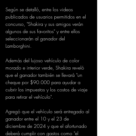
Según se detalló, entre los videos 
publicados de usuarios permitidos en el 
concurso, "Shakira y sus amigos verán 
algunos de sus favoritos" y entre ellos 
seleccionarán al ganador del 
Lamborghini.
Además del lujoso vehículo de color 
morado e interior verde, Shakira reveló 
que el ganador también se llevará "un 
cheque por $90.000 para ayudar a 
cubrir los impuestos y los costos de viaje 
para retirar el vehículo".
Agregó que el vehículo será entregado al 
ganador entre el 10 y el 23 de 
diciembre de 2024 y que el afortunado 
deberá cumplir con gastos como "el 