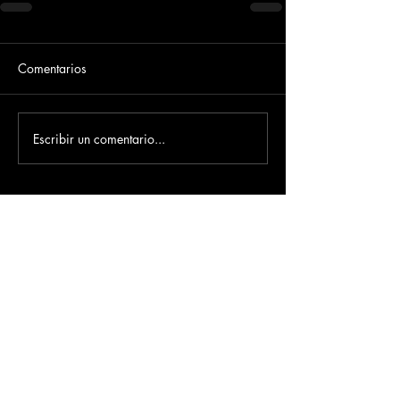
Comentarios
Escribir un comentario...
Dirección
​Carrera 3 # 12 - 36
C.C. Pasaje Real Piso 8
Ibague, Tolima