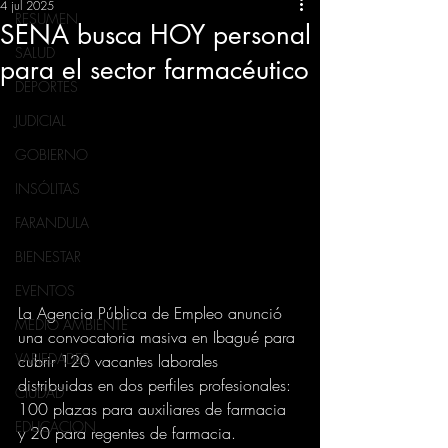
4 jul 2025
RESUMEN
SENA busca HOY personal
SALUD
para el sector farmacéutico
DEPORTES
JUDICIAL
GOBIERNO
INSÓLITAS
FARANDULA
BIENESTAR
EVENTOS
La Agencia Pública de Empleo anunció 
MEDIO AMBIENTE
una convocatoria masiva en Ibagué para 
VARIEDADES
cubrir 120 vacantes laborales 
distribuidas en dos perfiles profesionales: 
CIUDAD
100 plazas para auxiliares de farmacia 
EDUCACION
y 20 para regentes de farmacia.