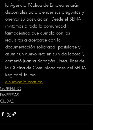
la Agencia Pública de Empleo estarán 
disponibles para atender sus preguntas y 
orientar su postulación. Desde el SENA 
invitamos a toda la comunidad 
farmacéutica que cumpla con los 
requisitos a acercarse con la 
documentación solicitada, postularse y 
asumir un nuevo reto en su vida laboral”, 
comentó Juanita Barragán Urrea, líder de 
la Oficina de Comunicaciones del SENA 
Regional Tolima.
elnuevodia.com.co
GOBIERNO
EMPRESAS
CIUDAD