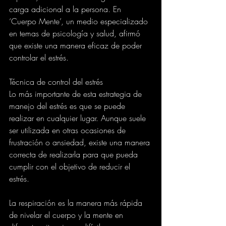
carga adicional a la persona. En 
‘Cuerpo Mente’, un medio especializado 
en temas de psicología y salud, afirmó 
que existe una manera eficaz de poder 
controlar el estrés.
Técnica de control del estrés 
Lo más importante de esta estrategia de 
manejo del estrés es que se puede 
realizar en cualquier lugar. Aunque suele 
ser utilizada en otras ocasiones de 
frustración o ansiedad, existe una manera 
correcta de realizarla para que pueda 
cumplir con el objetivo de reducir el 
estrés.
La respiración es la manera más rápida 
de nivelar el cuerpo y la mente en 