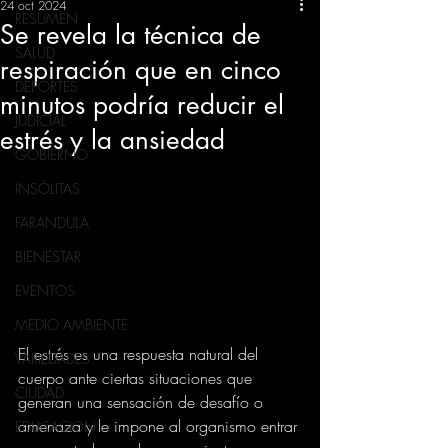
24 oct 2024
RESUMEN
Se revela la técnica de
SALUD
respiración que en cinco
DEPORTES
minutos podría reducir el
JUDICIAL
estrés y la ansiedad
GOBIERNO
INSÓLITAS
FARANDULA
BIENESTAR
EVENTOS
MEDIO AMBIENTE
El estrés es una respuesta natural del 
VARIEDADES
cuerpo ante ciertas situaciones que 
CIUDAD
generan una sensación de desafío o 
amenaza y le impone al organismo entrar 
EDUCACION