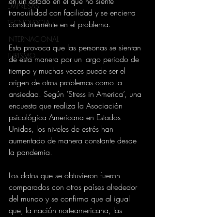
en un estado en el que no siente 
EMPRESAS
tranquilidad con facilidad y se encierra 
TECNOLOGIA
constantemente en el problema.
INTERNACIONAL
Esto provoca que las personas se sientan 
TURISMO
de esta manera por un largo periodo de 
tiempo y muchas veces puede ser el 
origen de otros problemas como la 
ansiedad. Según ‘Stress in America’, una 
encuesta que realiza la Asociación 
psicológica Americana en Estados 
Unidos, los niveles de estrés han 
aumentado de manera constante desde 
la pandemia.
Los datos que se obtuvieron fueron 
comparados con otros países alrededor 
del mundo y se confirma que al igual 
que, la nación norteamericana, las 