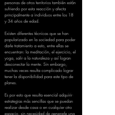
personas de otros territorios también están 
sufriendo por esta reacción y afecta 
principalmente a individuos entre los 18 
y 34 años de edad.
Existen diferentes técnicas que se han 
popularizado en la sociedad para poder 
darle tratamiento a esto, entre ellas se 
encuentran: la meditación, el ejercicio, el 
yoga, salir a la naturaleza y así logran 
desconectar la mente. Sin embargo, 
muchas veces resulta complicado lograr 
tener la disponibilidad para este tipo de 
planes.
Es por esto que resulta esencial adquirir 
estrategias más sencillas que se puedan 
realizar desde casa o en cualquier otro 
espacio, sin necesidad de generarle una 