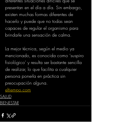
diferentes situaciones difíciles que se 
presentan en el día a día. Sin embargo, 
existen muchas formas diferentes de 
hacerlo y puede que no todas sean 
capaces de regular el organismo para 
brindarle una sensación de calma.
La mejor técnica, según el medio ya 
mencionado, es conocida como ‘suspiro 
fisiológico’ y resulta ser bastante sencilla 
de realizar, lo que facilita a cualquier 
persona ponerla en práctica sin 
preocupación alguna.
eltiempo.com
SALUD
BIENESTAR