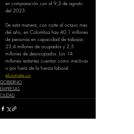
en comparación con el 9,3 de agosto 
del 2023. 
De esta manera, con corte al octavo mes 
del año, en Colombia hay 40,1 millones 
de personas en capacidad de trabajar; 
23,4 millones de ocupados y 2,5 
millones de desocupados. Los 14 
millones restantes cuentan como inactivas 
o por fuera de la fuerza laboral.
elcronista.co
GOBIERNO
EMPRESAS
CIUDAD