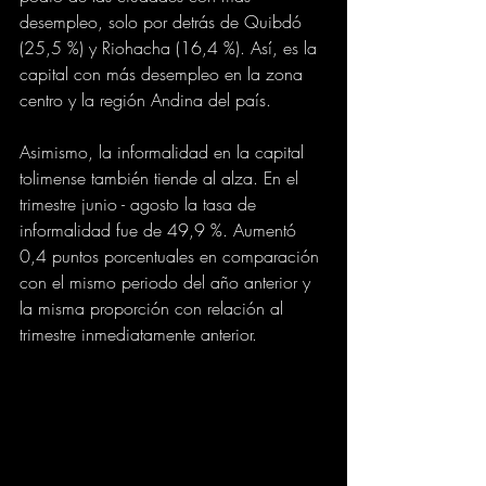
desempleo, solo por detrás de Quibdó 
(25,5 %) y Riohacha (16,4 %). Así, es la 
capital con más desempleo en la zona 
centro y la región Andina del país. 
Asimismo, la informalidad en la capital 
tolimense también tiende al alza. En el 
trimestre junio - agosto la tasa de 
informalidad fue de 49,9 %. Aumentó 
0,4 puntos porcentuales en comparación 
con el mismo periodo del año anterior y 
la misma proporción con relación al 
trimestre inmediatamente anterior.