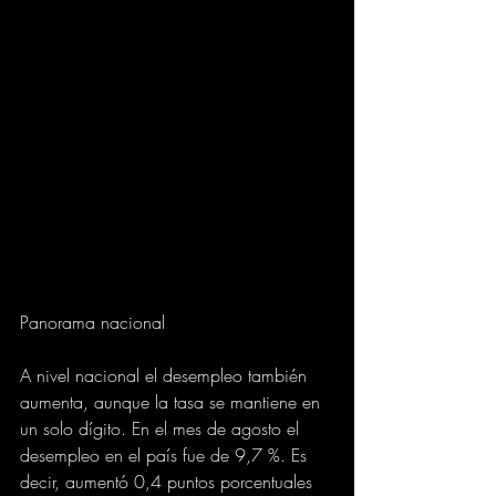
Panorama nacional
A nivel nacional el desempleo también 
aumenta, aunque la tasa se mantiene en 
un solo dígito. En el mes de agosto el 
desempleo en el país fue de 9,7 %. Es 
decir, aumentó 0,4 puntos porcentuales 