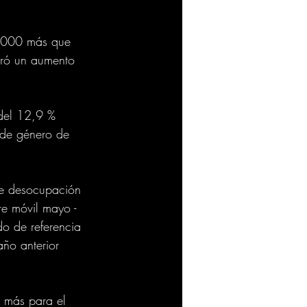
1.000 más que 
tró un aumento 
 del 12,9 % 
 de género de 
de desocupación 
re móvil mayo - 
do de referencia 
ño anterior 
 más para el 