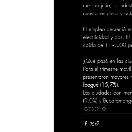
mes de julio, la ind
nuevos empleos y acti
El empleo decreció en 
electricidad y gas. E
caída de 119.000 pe
¿Qué pasó en las ci
Para el trimestre móv
presentaron mayores 
Ibagué (15,7%)
.
Las ciudades con men
(9,0%) y Bucaramang
GOBIERNO