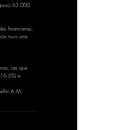
s puso 63.000 
des financieras, 
ión tuvo una 
anas, las que 
(16,6%) e 
ellín A.M. 