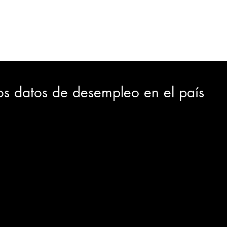
ORTES
JUDICIAL
GOBIERNO
INSÓLITAS
MEDIO AMBIENTE
VARIEDADES
CIUDAD
os datos de desempleo en el país
GIA
INTERNACIONAL
TURISMO