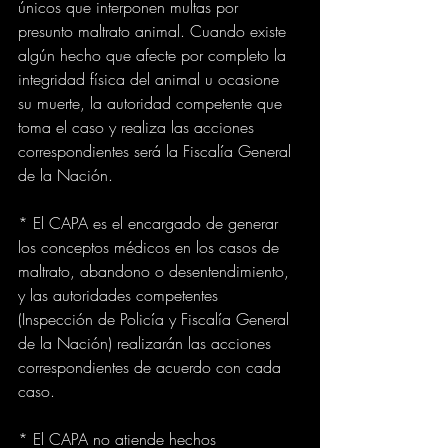
únicos que interponen multas por 
presunto maltrato animal. Cuando existe 
algún hecho que afecte por completo la 
integridad física del animal u ocasione 
su muerte, la autoridad competente que 
toma el caso y realiza las acciones 
correspondientes será la Fiscalía General 
de la Nación.
* El CAPA es el encargado de generar 
los conceptos médicos en los casos de 
maltrato, abandono o desentendimiento, 
y las autoridades competentes 
(Inspección de Policía y Fiscalía General 
de la Nación) realizarán las acciones 
correspondientes de acuerdo con cada 
caso. 
* El CAPA no atiende hechos 