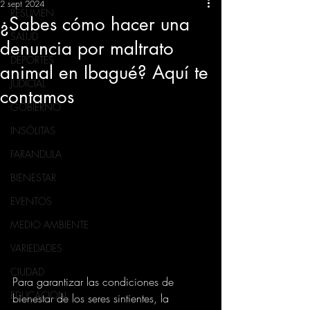
2 sept 2024
RESUMEN
¿Sabes cómo hacer una
SALUD
denuncia por maltrato
DEPORTES
animal en Ibagué? Aquí te
JUDICIAL
contamos
GOBIERNO
INSÓLITAS
FARANDULA
BIENESTAR
EVENTOS
MEDIO AMBIENTE
VARIEDADES
CIUDAD
Para garantizar las condiciones de 
EDUCACION
bienestar de los seres sintientes, la 