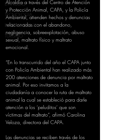
Alcaldía a través del Centro de Atención 
EMPRESAS
y Protección Animal, CAPA, y la Policía 
TECNOLOGIA
Ambiental, atienden hechos y denuncias 
relacionadas con el abandono, 
INTERNACIONAL
negligencia, sobreexplotación, abuso 
TURISMO
sexual, maltrato físico y maltrato 
emocional.
“En lo transcurrido del año el CAPA junto 
con Policía Ambiental han realizado más 
200 atenciones de denuncia por maltrato 
animal. Por eso invitamos a la 
ciudadanía a conocer la ruta de maltrato 
animal la cual se estableció para darle 
atención a los ‘peluditos’ que son 
víctimas del maltrato”, afirmó Carolina 
Veloza, directora del CAPA.
Las denuncias se reciben través de los 