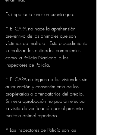
Es importante tener en cuenta que: 
* El CAPA no hace la aprehensión 
preventiva de los animales que son 
víctimas de maltrato.  Este procedimiento 
lo realizan las entidades competentes 
como la Policía Nacional o los 
inspectores de Policía.
* El CAPA no ingresa a las viviendas sin 
autorización y consentimiento de los 
propietarios o arrendatarios del predio. 
Sin esta aprobación no podrán efectuar 
la visita de verificación por el presunto 
maltrato animal reportado.
* Los Inspectores de Policía son los 