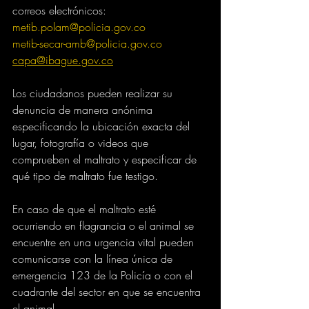
correos electrónicos:
metib.polam@policia.gov.co
metib-secar-amb@policia.gov.co
capa@ibague.gov.co
Los ciudadanos pueden realizar su 
denuncia de manera anónima 
especificando la ubicación exacta del 
lugar, fotografía o videos que 
comprueben el maltrato y especificar de 
qué tipo de maltrato fue testigo.
En caso de que el maltrato esté 
ocurriendo en flagrancia o el animal se 
encuentre en una urgencia vital pueden 
comunicarse con la línea única de 
emergencia 123 de la Policía o con el 
cuadrante del sector en que se encuentra 
el animal.