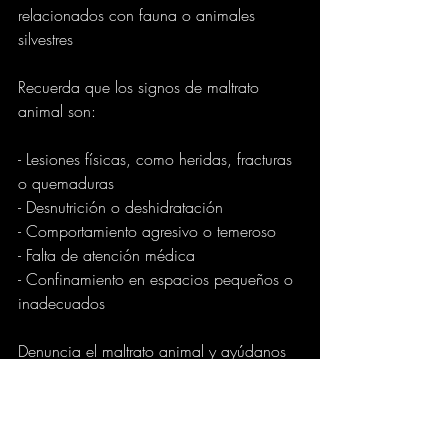
relacionados con fauna o animales 
silvestres 
Recuerda que los signos de maltrato 
animal son:
- Lesiones físicas, como heridas, fracturas 
o quemaduras
- Desnutrición o deshidratación
- Comportamiento agresivo o temeroso
- Falta de atención médica
- Confinamiento en espacios pequeños o 
inadecuados
Denuncia el maltrato animal y ayúdanos 
a crear una Ibagué más justa y 
compasiva para todos los seres vivos.
GOBIERNO
CIUDAD