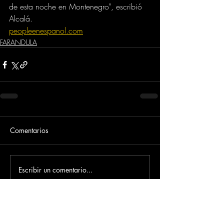
de esta noche en Montenegro", escribió 
Alcalá.
peopleenespanol.com
FARANDULA
Comentarios
Escribir un comentario...
Dirección