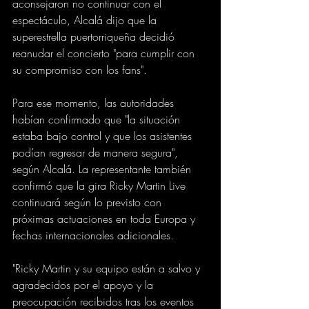
aconsejaron no continuar con el 
espectáculo, Alcalá dijo que la 
superestrella puertorriqueña decidió 
reanudar el concierto "para cumplir con 
su compromiso con los fans".
Para ese momento, las autoridades 
habían confirmado que "la situación 
estaba bajo control y que los asistentes 
podían regresar de manera segura", 
según Alcalá. La representante también 
confirmó que la gira Ricky Martin Live 
continuará según lo previsto con 
próximas actuaciones en toda Europa y 
fechas internacionales adicionales.
"Ricky Martin y su equipo están a salvo y 
agradecidos por el apoyo y la 
preocupación recibidos tras los eventos 