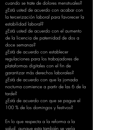
cuando se trate de dolores menstruales?
¿Está usted de acuerdo con acabar con 
la tercerización laboral para favorecer la 
estabilidad laboral?
¿Está usted de acuerdo con el aumento 
de la licencia de paternidad de dos a 
doce semanas?
¿Está de acuerdo con establecer 
regulaciones para los trabajadores de 
plataformas digitales con el fin de 
garantizar más derechos laborales?
¿Está de acuerdo con que la jornada 
nocturna comience a partir de las 6 de la 
tarde?
¿Está de acuerdo con que se pague el 
100 % de los domingos y festivos?
En lo que respecta a la reforma a la 
salud, aunque esta también se vería 