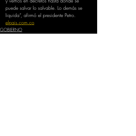
y vemos en decretos hasta dónde se 
puede salvar lo salvable. Lo demás se 
liquida”, afirmó el presidente Petro.
elpais.com.co
GOBIERNO
Comentarios
Escribir un comentario...
Dirección