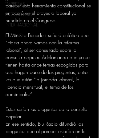
EMPRESAS
parecer esta herramienta constitucional se 
enfocará en el proyecto laboral ya 
TECNOLOGIA
hundido en el Congreso.
INTERNACIONAL
El Ministro Benedetti señaló enfático que 
TURISMO
“Hasta ahora vamos con la reforma 
laboral”, al ser consultado sobre la 
consulta popular. Adelantando que ya se 
tienen hasta once temas escogidos para 
que hagan parte de las preguntas, entre 
los que están “la jornada laboral, la 
licencia menstrual, el tema de los 
dominicales”.
Estas serían las preguntas de la consulta 
popular
En ese sentido, Blu Radio difundió las 
preguntas que al parecer estarían en la 