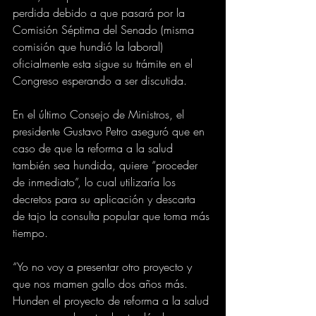
perdida debido a que pasará por la 
Comisión Séptima del Senado (misma 
comisión que hundió la laboral) 
oficialmente esta sigue su trámite en el 
Congreso esperando a ser discutida.
En el último Consejo de Ministros, el 
presidente Gustavo Petro aseguró que en 
caso de que la reforma a la salud 
también sea hundida, quiere “proceder 
de inmediato”, lo cual utilizaría los 
decretos para su aplicación y descarta 
de tajo la consulta popular que toma más 
tiempo.
“Yo no voy a presentar otro proyecto y 
que nos mamen gallo dos años más. 
Hunden el proyecto de reforma a la salud 