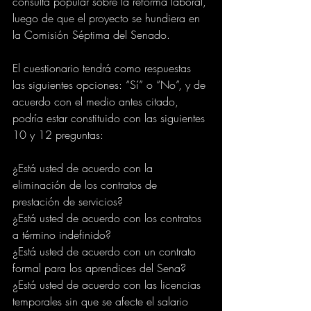
consulta popular sobre la reforma laboral, 
luego de que el proyecto se hundiera en 
la Comisión Séptima del Senado.
El cuestionario tendrá como respuestas 
las siguientes opciones: “Sí” o “No”, y de 
acuerdo con el medio antes citado, 
podría estar constituido con las siguientes 
10 y 12 preguntas:
¿Está usted de acuerdo con la 
eliminación de los contratos de 
prestación de servicios?
¿Está usted de acuerdo con los contratos 
a término indefinido?
¿Está usted de acuerdo con un contrato 
formal para los aprendices del Sena?
¿Está usted de acuerdo con las licencias 
temporales sin que se afecte el salario 