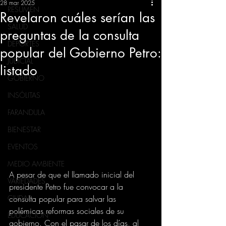
28 mar 2025
RESUMEN
Revelaron cuáles serían las
SALUD
preguntas de la consulta
DEPORTES
popular del Gobierno Petro:
JUDICIAL
listado
GOBIERNO
INSÓLITAS
FARANDULA
BIENESTAR
EVENTOS
MEDIO AMBIENTE
A pesar de que el llamado inicial del 
VARIEDADES
presidente Petro fue convocar a la 
consulta popular para salvar las 
CIUDAD
polémicas reformas sociales de su 
EDUCACION
gobierno. Con el pasar de los días, al 