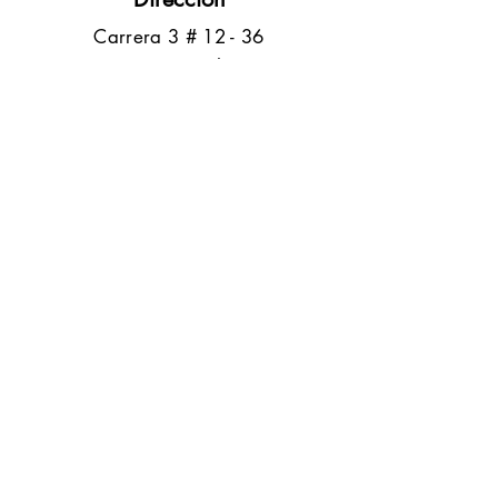
​Carrera 3 # 12 - 36
C.C. Pasaje Real Piso 8
Ibague, Tolima
Contacto