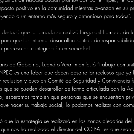
impacto positivo en la comunidad mientras avanzan en su p
buyendo a un entorno más seguro y armonioso para todos".
or destacó que la jornada se realizó luego del llamado de 
ra que los internos desarrollen sentido de responsabilida
u proceso de reintegración en sociedad. 
etario de Gobierno, Leandro Vera, manifestó “trabajo comunit
NPEC es una labor que deben desarrollar reclusos que ya l
de reclusión y pues en Comité de Seguridad y Convivencia fu
s que se pueden desarrollar de forma articulada con la Adm
to, esperamos también que personas que se encuentran pri
 que hacer su trabajo social, lo podamos realizar con com
có que la estrategia se realizará en las zonas aledañas del
ón que nos ha realizado el director del COIBA, es que sean