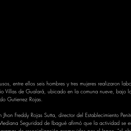
sos, entre ellos seis hombres y tres mujeres realizaron lab
rio Villas de Gualará, ubicado en la comuna nueve, bajo la
do Gutierrez Rojas.
n Jhon Freddy Rojas Sutta, director del Establecimiento Penit
 Mediana Seguridad de Ibagué afirmó que la actividad se e
ramas de resocialización promovidos por el Inpec, “el obj