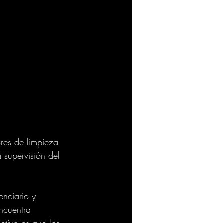
ores de limpieza 
 supervisión del 
enciario y 
ncuentra 
etivo es que los 