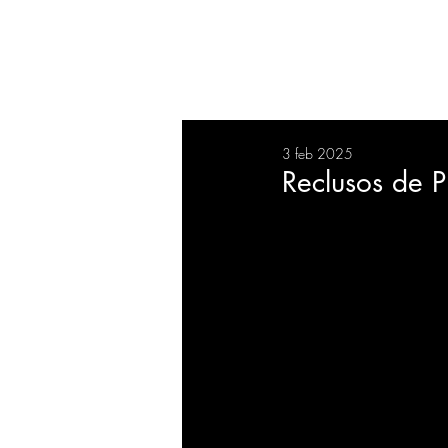
RESUMEN
SALUD
DEP
3 feb 2025
BIENESTAR
EVENTOS
Reclusos de P
EMPRESAS
TECNOLO