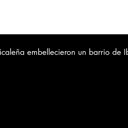
ORTES
JUDICIAL
GOBIERNO
INSÓLITAS
MEDIO AMBIENTE
VARIEDADES
CIUDAD
icaleña embellecieron un barrio de 
GIA
INTERNACIONAL
TURISMO