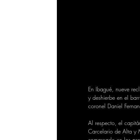
En Ibagué, nueve reclu
y deshierbe en el bar
coronel Daniel Fernan
Al respecto, el capitá
Carcelario de Alta y
enmarcado en los prog