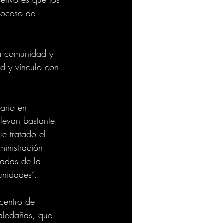
roceso de 
la comunidad y 
d y vínculo con 
ario en 
levan bastante 
e tratado el 
inistración 
vadas de la 
unidades”.
 centro de 
 aledañas, que 