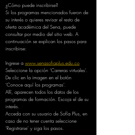
¿Cómo puede inscribirse?
Si los programas mencionados fueron de 
su interés o quieres revisar el resto de 
oferta académica del Sena, puede 
consultar por medio del sitio web. A 
continuación se explican los pasos para 
inscribirse:
Ingrese a 
www.senasofiaplus.edu.co
Seleccione la opción ‘Carreras virtuales’.
De clic en la imagen en el botón 
‘Conoce aquí los programas’.
Allí, aparecen todos los datos de los 
programas de formación. Escoja el de su 
interés.
Acceda con su usuario de Sofía Plus, en 
caso de no tener cuenta seleccione 
‘Registrarse’ y siga los pasos.