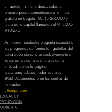
En adición, si tiene dudas sobre el 
proceso puede comunicarse a la línea 
gratuita en Bogotá (601) 7366060 y 
fuera de la capital llamando al 018000-
910-270.
Así mismo, cualquier pregunta respecto a 
los programas de formación gratuitos del 
Sena debe consultarse exclusivamente a 
través de los canales oficiales de la 
entidad, como la página 
www.sena.edu.co, redes sociales 
@SENAComunica o en los centros de 
formación.
eltiempo.com
EDUCACION
TECNOLOGIA
GOBIERNO