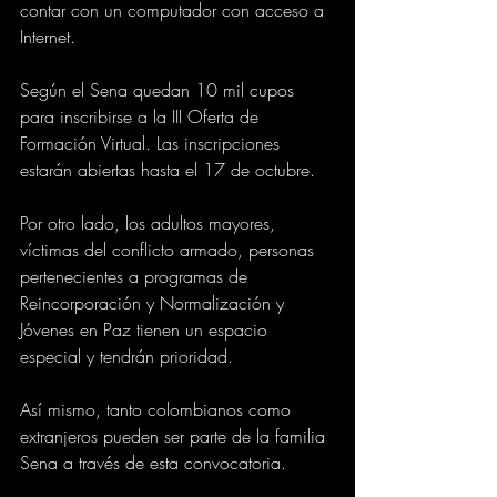
contar con un computador con acceso a 
Internet.
Según el Sena quedan 10 mil cupos 
para inscribirse a la III Oferta de 
Formación Virtual. Las inscripciones 
estarán abiertas hasta el 17 de octubre.
Por otro lado, los adultos mayores, 
víctimas del conflicto armado, personas 
pertenecientes a programas de 
Reincorporación y Normalización y 
Jóvenes en Paz tienen un espacio 
especial y tendrán prioridad.
Así mismo, tanto colombianos como 
extranjeros pueden ser parte de la familia 
Sena a través de esta convocatoria.